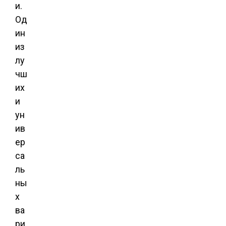
и.
Од
ин
из
лу
чш
их
и
ун
ив
ер
са
ль
ны
х
ва
ри