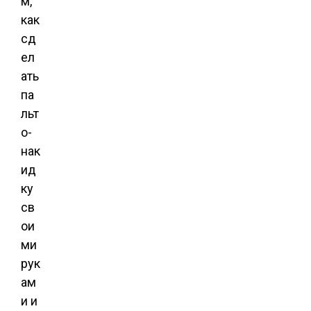
м,
как
сд
ел
ать
па
льт
о-
нак
ид
ку
св
ои
ми
рук
ам
и и