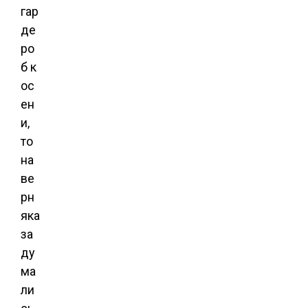
гар
де
ро
б к
ос
ен
и,
то
на
ве
рн
яка
за
ду
ма
ли