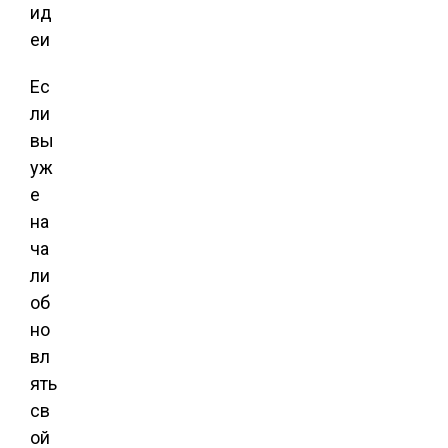
Ес
ли
вы
уж
е
на
ча
ли
об
но
вл
ять
св
ой