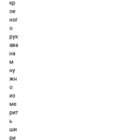
кр
ое
ног
о
рук
ава
на
м
ну
жн
о
из
ме
рит
ь
ши
ри