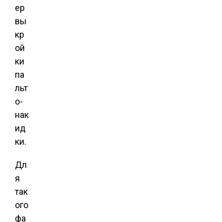
ер
вы
кр
ой
ки
па
льт
о-
нак
ид
ки.
Дл
я
так
ого
фа