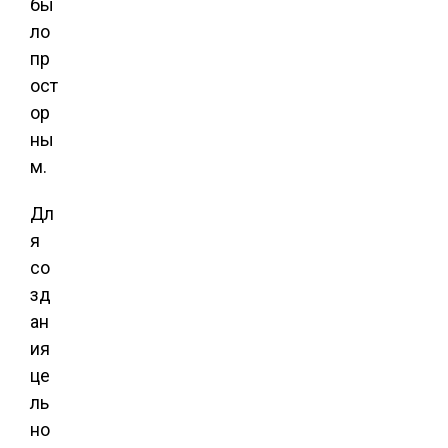
бы
ло
пр
ост
ор
ны
м.
Дл
я
со
зд
ан
ия
це
ль
но