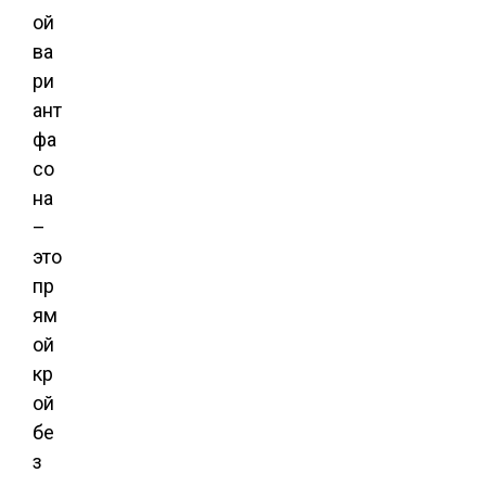
ой
ва
ри
ант
фа
со
на
–
это
пр
ям
ой
кр
ой
бе
з