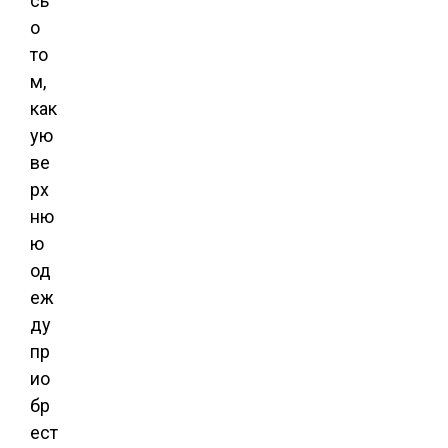
сь
о
то
м,
как
ую
ве
рх
ню
ю
од
еж
ду
пр
ио
бр
ест