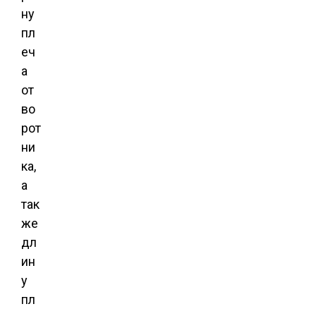
ну
пл
еч
а
от
во
рот
ни
ка,
а
так
же
дл
ин
у
пл