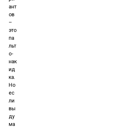
ант
ов
–
это
па
льт
о-
нак
ид
ка.
Но
ес
ли
вы
ду
ма