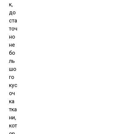
к,
до
ста
точ
но
не
бо
ль
шо
го
кус
оч
ка
тка
ни,
кот
ор