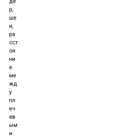
де
р,
ше
и,
ра
сст
оя
ни
е
ме
жд
у
пл
еч
ев
ым
и