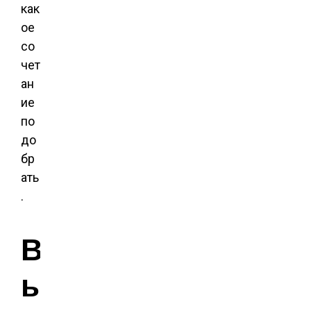
как
ое
со
чет
ан
ие
по
до
бр
ать
.
В
ы