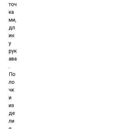
точ
ка
ми,
дл
ин
у
рук
ава
.
По
ло
чк
и
из
де
ли
я