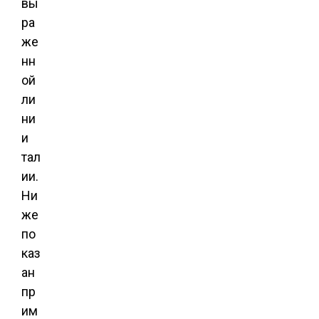
вы
ра
же
нн
ой
ли
ни
и
тал
ии.
Ни
же
по
каз
ан
пр
им