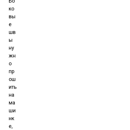
Бо
ко
вы
е
шв
ы
ну
жн
о
пр
ош
ить
на
ма
ши
нк
е,