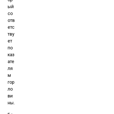
ый
со
отв
етс
тву
ет
по
каз
ате
ля
м
гор
ло
ви
ны.