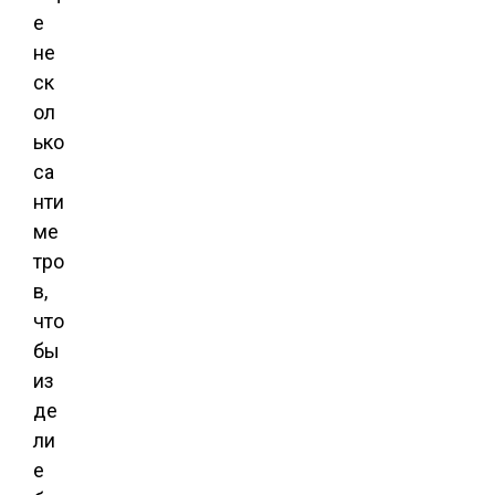
е
не
ск
ол
ько
са
нти
ме
тро
в,
что
бы
из
де
ли
е