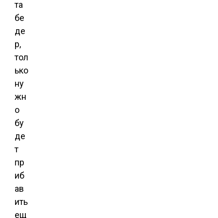
та
бе
де
р,
тол
ько
ну
жн
о
бу
де
т
пр
иб
ав
ить
ещ