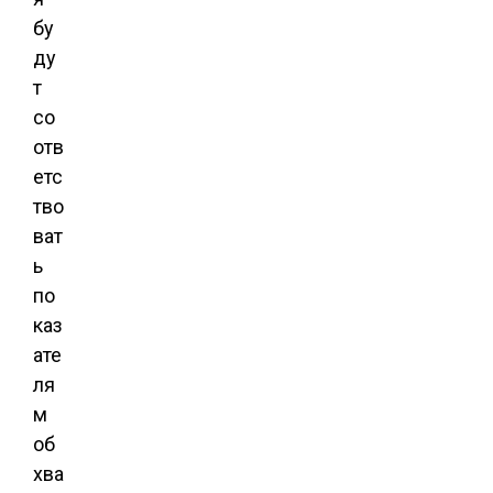
бу
ду
т
со
отв
етс
тво
ват
ь
по
каз
ате
ля
м
об
хва