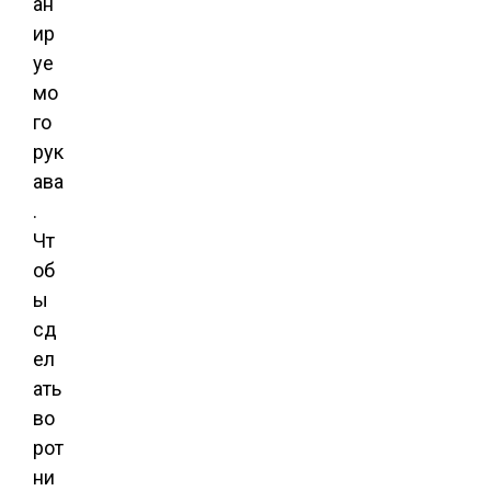
ан
ир
уе
мо
го
рук
ава
.
Чт
об
ы
сд
ел
ать
во
рот
ни