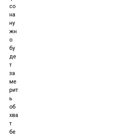
со
на
ну
жн
о
бу
де
т
за
ме
рит
ь
об
хва
т
бе