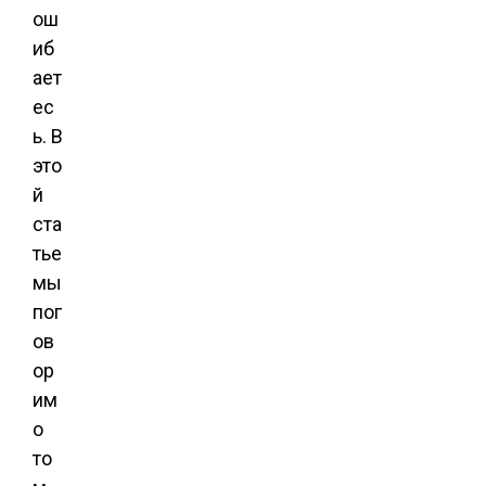
ош
иб
ает
ес
ь. В
это
й
ста
тье
мы
пог
ов
ор
им
о
то