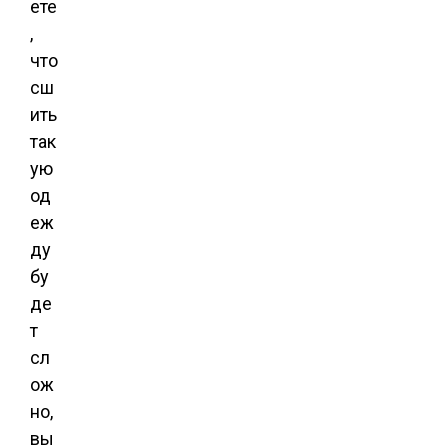
ете
,
что
сш
ить
так
ую
од
еж
ду
бу
де
т
сл
ож
но,
вы