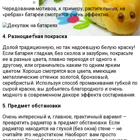
Чередование мотивов, к примеру, растительных, на
Какие Растения Сажать Для Удачи,
«ребрах» батареи смотрится очень эффектно.
Любви И Богатства
Маникюр С Разноцветными
Стрелочками
4. Разноцветная покраска
Пирожки С Мясом «Поросята»
Долой традиционную, но так надоевшую белую краску!
Если батарея гладкая, без сколов и зазубрин, покрасьте
ее в разные цвета, плавно переходя от одного к
другому, или ограничьтесь каким-то одним ярким
цветом. Хорошо смотрятся все цвета, имеющие
металлические оттенки: золотой, бронзовый,
серебристый. Используя способ промакивания губкой по
сырой краске, вы добьетесь благородного и очень
модного в современном декоре эффекта состаривания.
5. Предмет обстановки
Очень интересный и, главное, практичный вариант –
превратить радиатор в предмет обстановки. Если
радиатор находится на глухой (без окна) стене – не
считайте это недостатком. Наоборот: вам просто