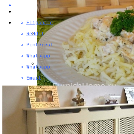
Flipboard
Reddit
Разбираемся, Какие Виды Проклятий
Pinterest
Соседи Могут Применить К Вашему
Whatsapp
Дому
Whatsapp
Как Правильно Ухаживать За Женской
Email
Лаковой Обувью
Паста С Семгой В Сливочном Соусе