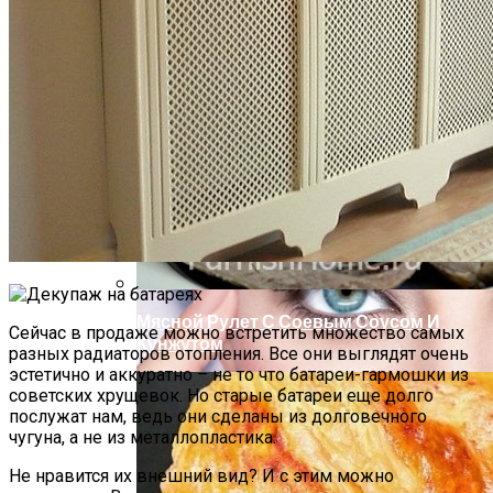
Почему Нельзя Повторно Кипятить
Воду Для Приготовления Чая Или Кофе
Маникюр Бордового Цвета
Мясной Рулет С Соевым Соусом И
Сейчас в продаже можно встретить множество самых
Кунжутом
разных радиаторов отопления. Все они выглядят очень
эстетично и аккуратно – не то что батареи-гармошки из
советских хрущевок. Но старые батареи еще долго
послужат нам, ведь они сделаны из долговечного
чугуна, а не из металлопластика.
Не нравится их внешний вид? И с этим можно