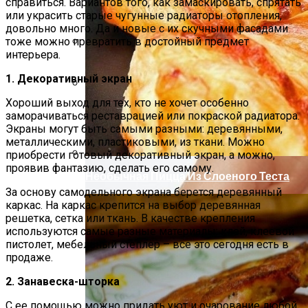
справиться. Вариантов того, как замаскировать, спрятать
или украсить старые чугунные радиаторы отопления,
довольно много. Да и новые с их скучными фасадами
тоже можно превратить в достойный предмет
интерьера.
Как Повторно Использовать Воду
После Варки Риса
1. Декоративный экран
Хороший выход для тех, кто не хочет особенно
Секреты Обворожительного Макияжа
заморачиваться реставрацией или покраской радиатора.
Губ
Экраны могут быть самыми разными: деревянными,
металлическими, пластиковыми, из ткани. Можно
приобрести готовый декоративный экран, а можно,
проявив фантазию, сделать его самому.
Необычная Пицца Из Слоеного Теста
За основу самодельного экрана берется деревянный
каркас. На каркас крепится на выбор деревянная
решетка, сетка или ткань. В качестве крепления
используются самые разные материалы: клей, клеевой
пистолет, мебельный степлер – все это сегодня есть в
продаже.
2. Занавеска-шторка
С ее помощью можно придать уют и очарование любой