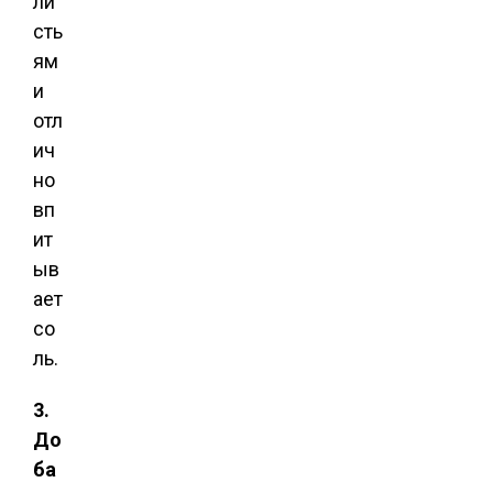
ли
сть
ям
и
отл
ич
но
вп
ит
ыв
ает
со
ль.
3.
До
ба