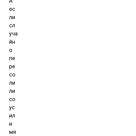
А
ес
ли
сл
уча
йн
о
пе
ре
со
ли
ли
со
ус
ил
и
мя