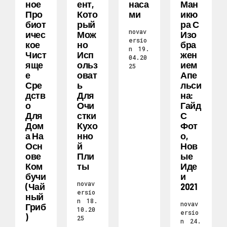
Ное
Ент,
Наса
Ман
Про
Кото
Ми
Икю
Биот
Рый
Ра С
novav
Ичес
Мож
Изо
ersio
Кое
Но
Бра
n
19.
Чист
Исп
Жен
04.20
Яще
Ольз
Ием
25
Е
Оват
Апе
Сре
Ь
Льси
Дств
Для
На:
О
Очи
Гайд
Для
Стки
С
Дом
Кухо
Фот
А На
Нно
О,
Осн
Й
Нов
Ове
Пли
Ые
Ком
Ты
Иде
Бучи
И
novav
(чай
2021
ersio
Ный
n
18.
novav
Гриб
10.20
ersio
)
25
n
24.