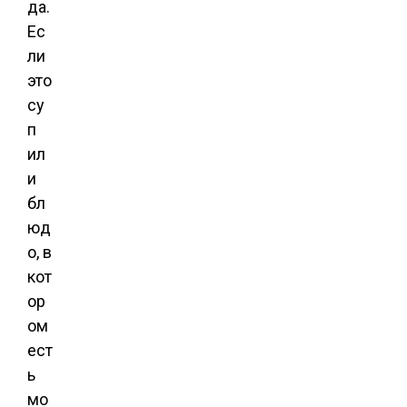
да.
Ес
ли
это
су
п
ил
и
бл
юд
о, в
кот
ор
ом
ест
ь
мо