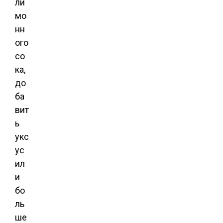
ли
мо
нн
ого
со
ка,
до
ба
вит
ь
укс
ус
ил
и
бо
ль
ше