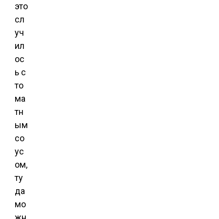
это
сл
уч
ил
ос
ь с
то
ма
тн
ым
со
ус
ом,
ту
да
мо
жн