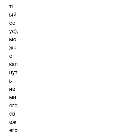
тн
ый
со
ус),
мо
жн
о
кап
нут
ь
не
мн
ого
св
еж
его