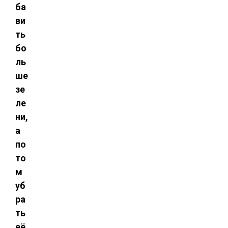
ба
ви
ть
бо
ль
ше
зе
ле
ни,
а
по
то
м
уб
ра
ть
её