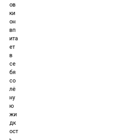
ов
ки
он
вп
ита
ет
в
се
бя
со
лё
ну
ю
жи
дк
ост
ь.