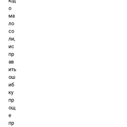
юд
о
ма
ло
со
ли,
ис
пр
ав
ить
ош
иб
ку
пр
ощ
е
пр