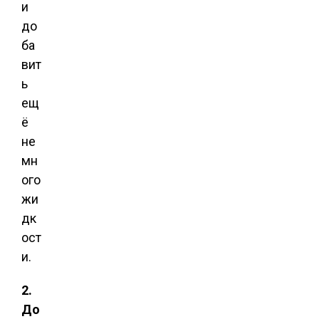
и
до
ба
вит
ь
ещ
ё
не
мн
ого
жи
дк
ост
и.
2.
До