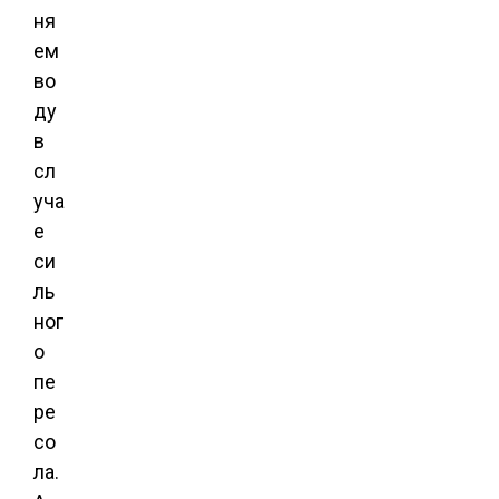
ня
ем
во
ду
в
сл
уча
е
си
ль
ног
о
пе
ре
со
ла.