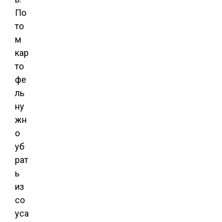
По
то
м
кар
то
фе
ль
ну
жн
о
уб
рат
ь
из
со
уса