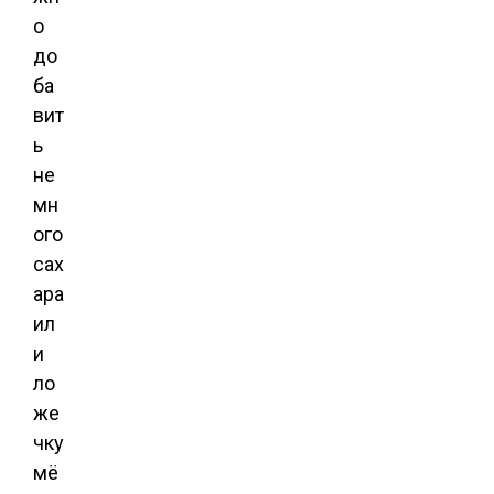
о
до
ба
вит
ь
не
мн
ого
сах
ара
ил
и
ло
же
чку
мё