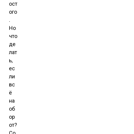
ост
ого
.
Но
что
де
лат
ь,
ес
ли
вс
ё
на
об
ор
от?
Со