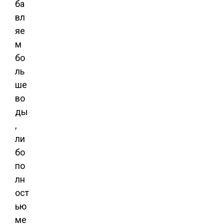
ба
вл
яе
м
бо
ль
ше
во
ды
,
ли
бо
по
лн
ост
ью
ме