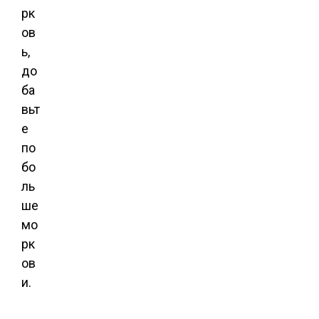
рк
ов
ь,
до
ба
вьт
е
по
бо
ль
ше
мо
рк
ов
и.