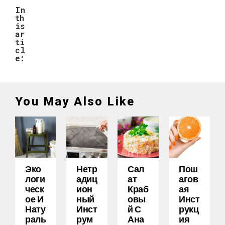
In
th
is
ar
ti
cl
e:
You May Also Like
Эко
Нетр
Сал
Пош
Логи
Адиц
Ат
Агов
Ческ
Ион
Краб
Ая
Ое И
Ный
Овы
Инст
Нату
Инст
Й С
Рукц
Раль
Рум
Ана
Ия