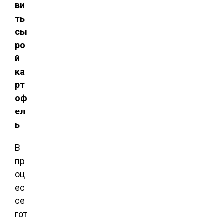
ви
ть
сы
ро
й
ка
рт
оф
ел
ь
В
пр
оц
ес
се
гот