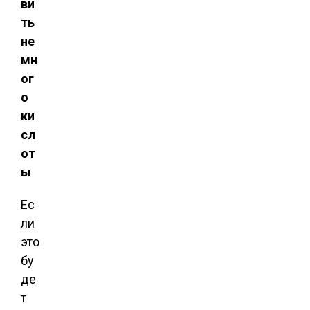
ви
ть
не
мн
ог
о
ки
сл
от
ы
Ес
ли
это
бу
де
т