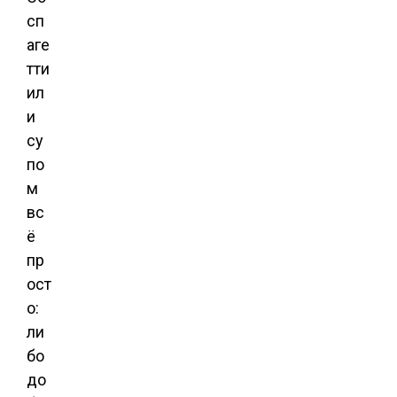
сп
аге
тти
ил
и
су
по
м
вс
ё
пр
ост
о:
ли
бо
до