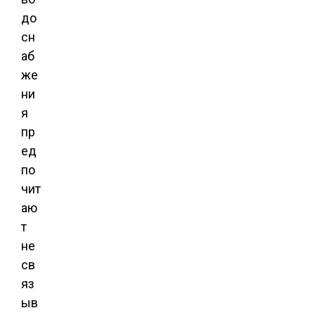
до
сн
аб
же
ни
я
пр
ед
по
чит
аю
т
не
св
яз
ыв