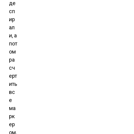
де
сп
ир
ал
и, а
пот
ом
ра
сч
ерт
ить
вс
е
ма
рк
ер
ом,