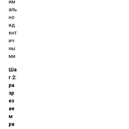
им
аль
но
ид
ент
ич
ны
ми.
Ша
г 2:
ра
зр
ез
ае
м
ра