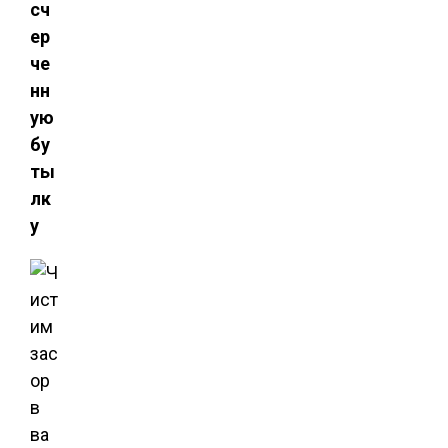
сч
ер
че
нн
ую
бу
ты
лк
у