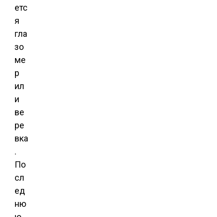
етс
я
гла
зо
ме
р
ил
и
ве
ре
вка
.
По
сл
ед
ню
ю