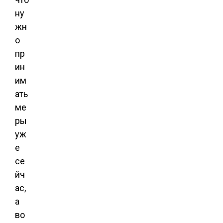
ну
жн
о
пр
ин
им
ать
ме
ры
уж
е
се
йч
ас,
а
во