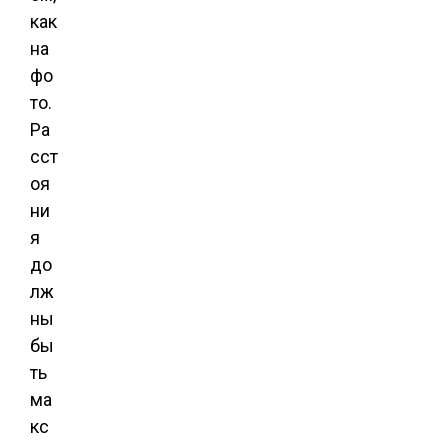
как
на
фо
то.
Ра
сст
оя
ни
я
до
лж
ны
бы
ть
ма
кс