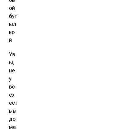
Ув
ы,
не
у
вс
ех
ест
ь в
до
ме