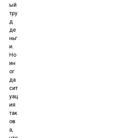
ый
тру
д
де
ньг
и.
Но
ин
ог
да
сит
уац
ия
так
ов
а,
что