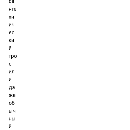
са
нте
хн
ич
ес
ки
й
тро
с
ил
и
да
же
об
ыч
ны
й