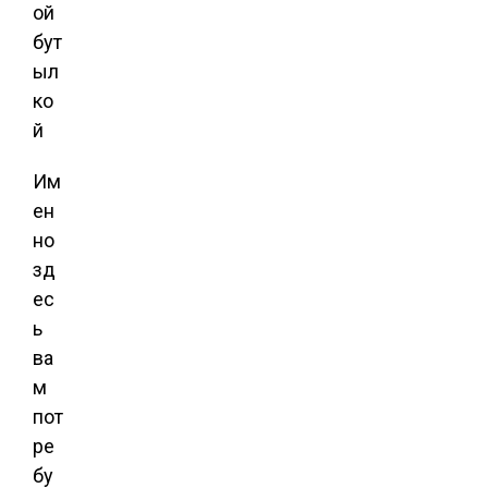
Им
ен
но
зд
ес
ь
ва
м
пот
ре
бу