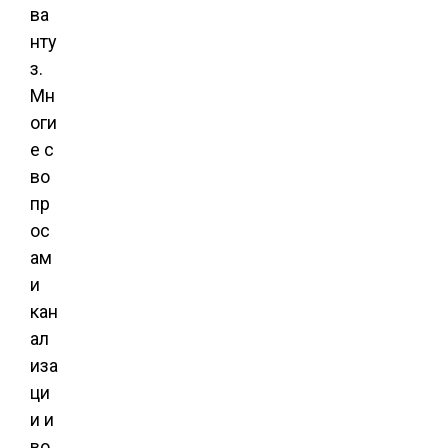
ва
нту
з.
Мн
оги
е с
во
пр
ос
ам
и
кан
ал
иза
ци
и и
во