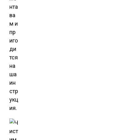
нта
ва
м и
пр
иго
ди
тся
на
ша
ин
стр
укц
ия.