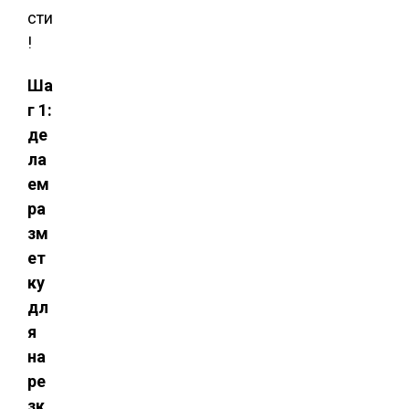
сти
!
Ша
г 1:
де
ла
ем
ра
зм
ет
ку
дл
я
на
ре
зк