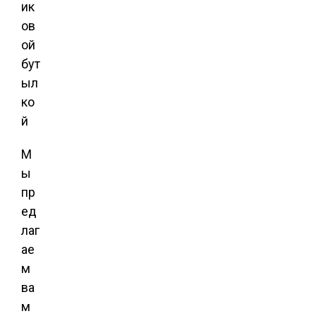
М
ы
пр
ед
лаг
ае
м
ва
м