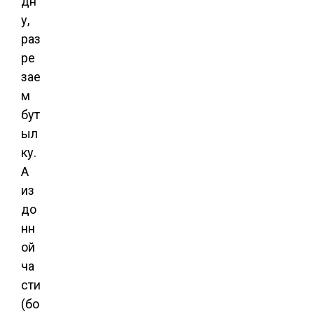
дн
у,
раз
ре
зае
м
бут
ыл
ку.
А
из
до
нн
ой
ча
сти
(бо