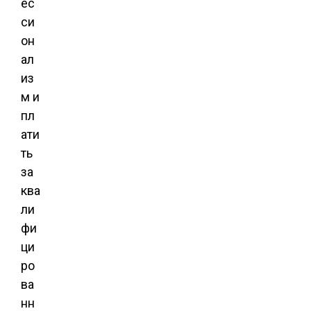
ес
си
он
ал
из
м и
пл
ати
ть
за
ква
ли
фи
ци
ро
ва
нн