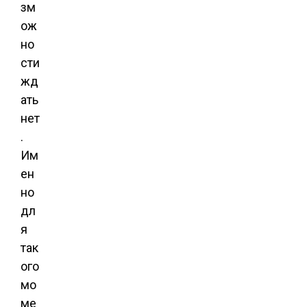
зм
ож
но
сти
жд
ать
нет
.
Им
ен
но
дл
я
так
ого
мо
ме