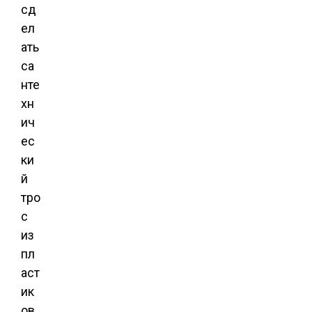
сд
ел
ать
са
нте
хн
ич
ес
ки
й
тро
с
из
пл
аст
ик
ов