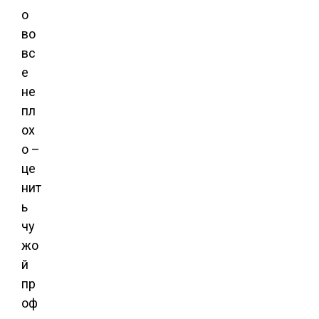
о
во
вс
е
не
пл
ох
о –
це
нит
ь
чу
жо
й
пр
оф