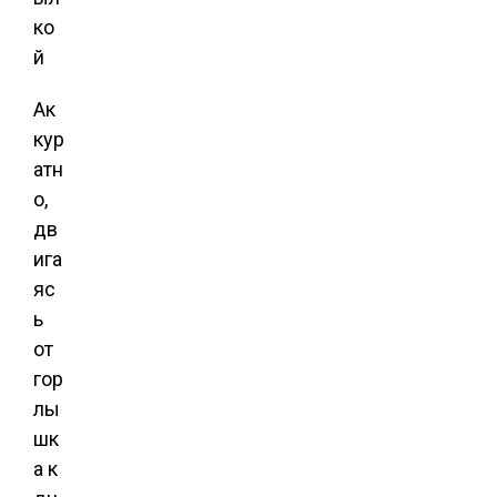
Ак
кур
атн
о,
дв
ига
яс
ь
от
гор
лы
шк
а к