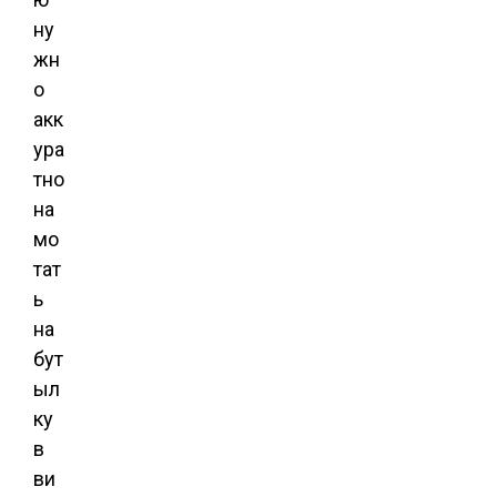
ну
жн
о
акк
ура
тно
на
мо
тат
ь
на
бут
ыл
ку
в
ви