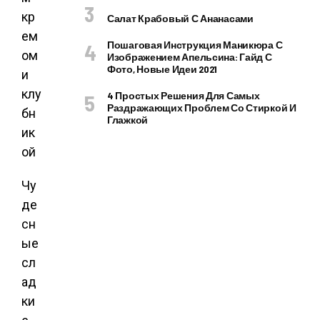
Салат Крабовый С Ананасами
Пошаговая Инструкция Маникюра С
Изображением Апельсина: Гайд С
Фото, Новые Идеи 2021
4 Простых Решения Для Самых
Раздражающих Проблем Со Стиркой И
Глажкой
Чу
де
сн
ые
сл
ад
ки