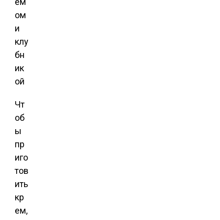
Чт
об
ы
пр
иго
тов
ить
кр
ем,