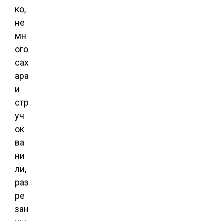
ко,
не
мн
ого
сах
ара
и
стр
уч
ок
ва
ни
ли,
раз
ре
зан