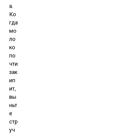
а.
Ко
гда
мо
ло
ко
по
чти
зак
ип
ит,
вы
ньт
е
стр
уч