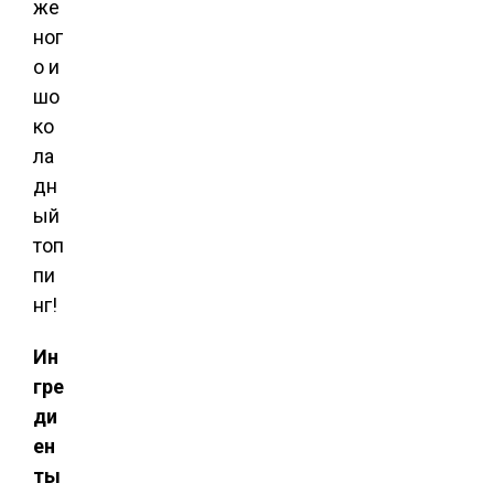
же
ног
о и
шо
ко
ла
дн
ый
топ
пи
нг!
Ин
гре
ди
ен
ты