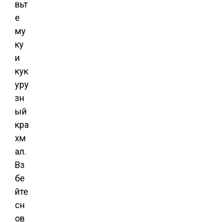
вьт
е
му
ку
и
кук
уру
зн
ый
кра
хм
ал.
Вз
бе
йте
сн
ов