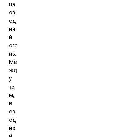
на
ср
ед
ни
й
ого
нь.
Ме
жд
у
те
м,
в
ср
ед
не
й