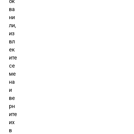
ок
ва
ни
ли,
из
вл
ек
ите
се
ме
на
и
ве
рн
ите
их
в