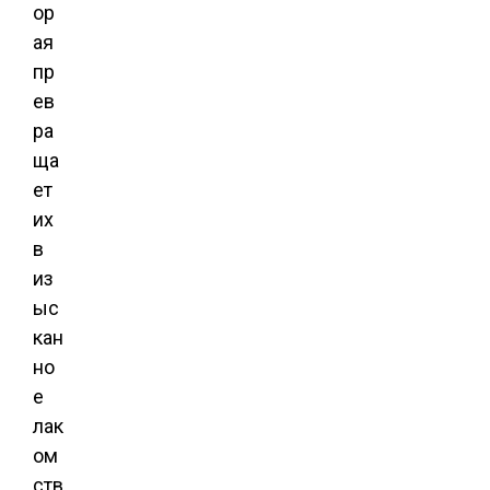
ор
ая
пр
ев
ра
ща
ет
их
в
из
ыс
кан
но
е
лак
ом
ств