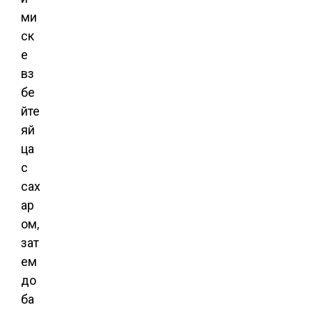
ми
ск
е
вз
бе
йте
яй
ца
с
сах
ар
ом,
зат
ем
до
ба