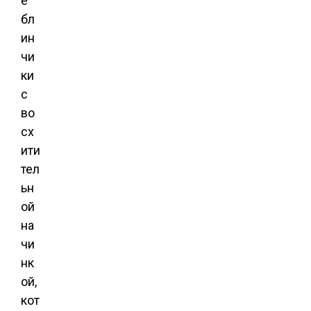
е
бл
ин
чи
ки
с
во
сх
ити
тел
ьн
ой
на
чи
нк
ой,
кот