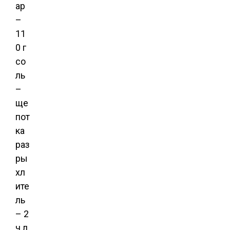
ар
–
11
0 г
со
ль
–
ще
пот
ка
раз
ры
хл
ите
ль
– 2
ч.л.