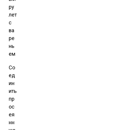
Со
ед
ин
ить
пр
ос
ея
нн