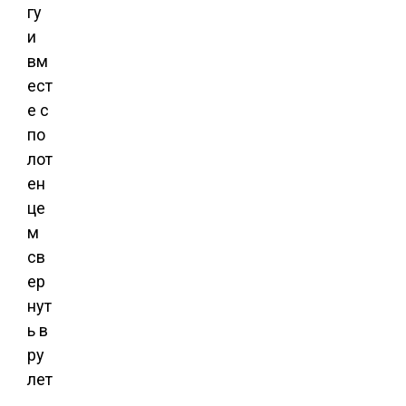
гу
и
вм
ест
е с
по
лот
ен
це
м
св
ер
нут
ь в
ру
лет
.