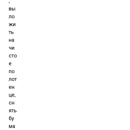
,
вы
ло
жи
ть
на
чи
сто
е
по
лот
ен
це,
сн
ять
бу
ма