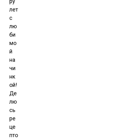
ру
лет
с
лю
би
мо
й
на
чи
нк
ой!
Де
лю
сь
ре
це
пто