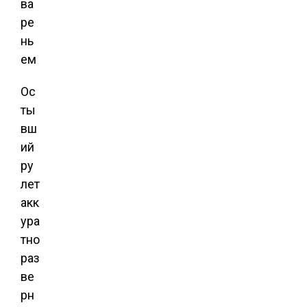
Ос
ты
вш
ий
ру
лет
акк
ура
тно
раз
ве
рн