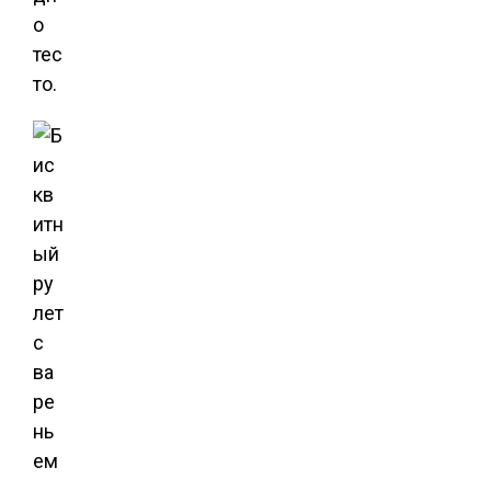
о
тес
то.