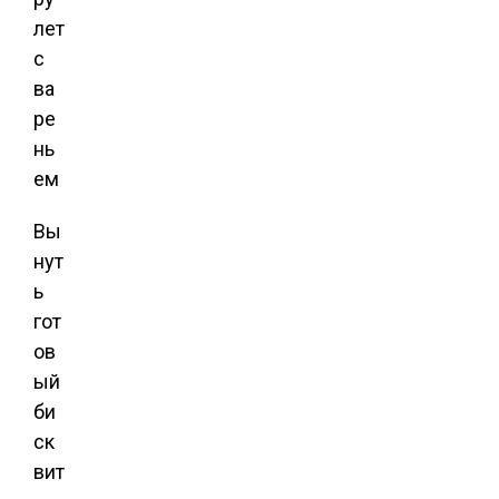
Вы
нут
ь
гот
ов
ый
би
ск
вит