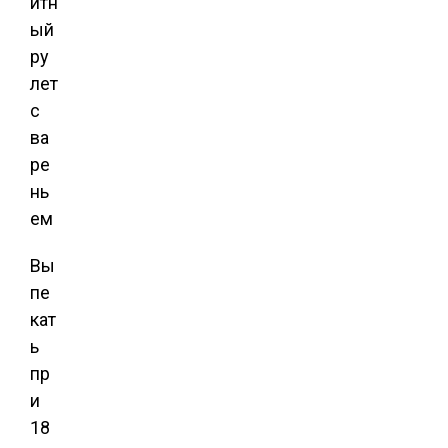
Вы
пе
кат
ь
пр
и
18