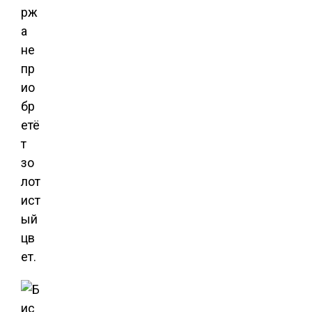
рж
а
не
пр
ио
бр
етё
т
зо
лот
ист
ый
цв
ет.