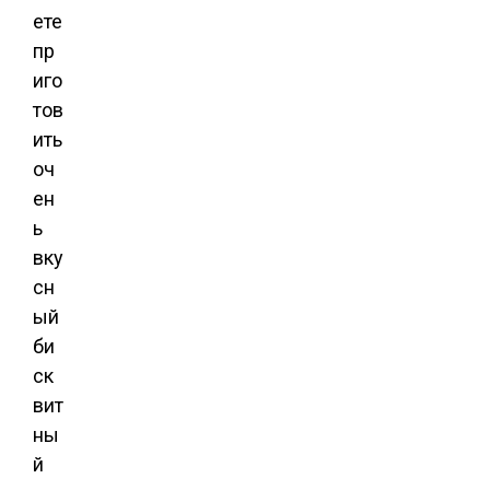
ете
пр
иго
тов
ить
оч
ен
ь
вку
сн
ый
би
ск
вит
ны
й