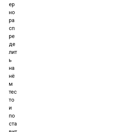
ер
но
ра
сп
ре
де
лит
ь
на
нё
м
тес
то
и
по
ста
вит