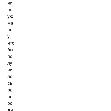
яи
чн
ую
ма
сс
у,
что
бы
по
лу
чи
ло
сь
од
но
ро
дн