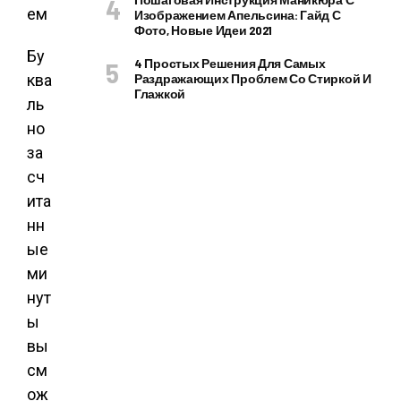
Изображением Апельсина: Гайд С
Фото, Новые Идеи 2021
Бу
4 Простых Решения Для Самых
ква
Раздражающих Проблем Со Стиркой И
Глажкой
ль
но
за
сч
ита
нн
ые
ми
нут
ы
вы
см
ож