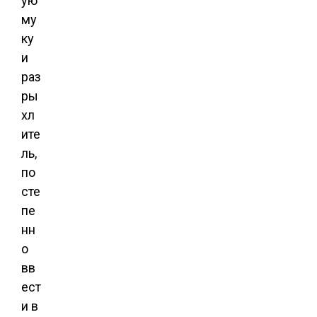
ую
му
ку
и
раз
ры
хл
ите
ль,
по
сте
пе
нн
о
вв
ест
и в