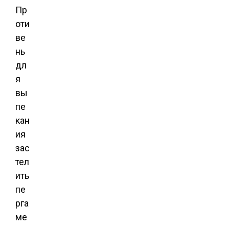
Пр
оти
ве
нь
дл
я
вы
пе
кан
ия
зас
тел
ить
пе
рга
ме