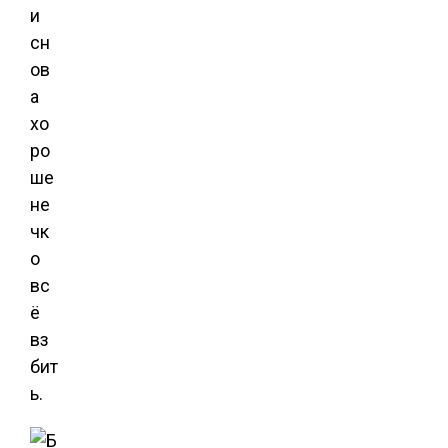
и
сн
ов
а
хо
ро
ше
не
чк
о
вс
ё
вз
бит
ь.