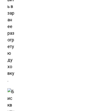
ь в
зар
ан
ее
раз
огр
ету
ю
ду
хо
вку
.