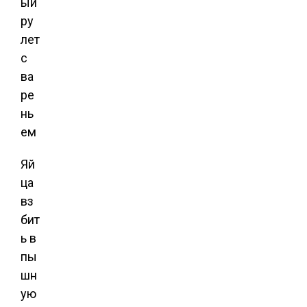
Яй
ца
вз
бит
ь в
пы
шн
ую