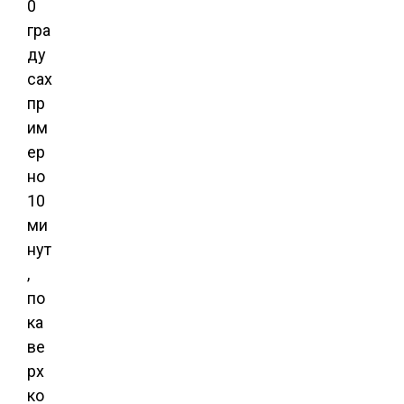
0
гра
ду
сах
пр
им
ер
но
10
ми
нут
,
по
ка
ве
рх
ко