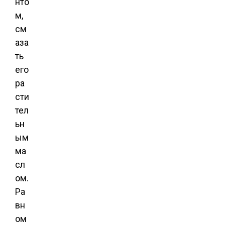
нто
м,
см
аза
ть
его
ра
сти
тел
ьн
ым
ма
сл
ом.
Ра
вн
ом