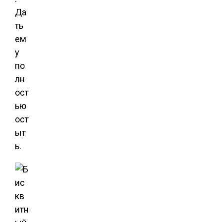
Да
ть
ем
у
по
лн
ост
ью
ост
ыт
ь.