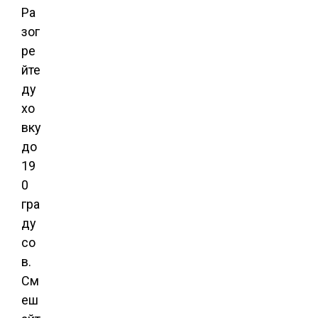
Ра
зог
ре
йте
ду
хо
вку
до
19
0
гра
ду
со
в.
См
еш