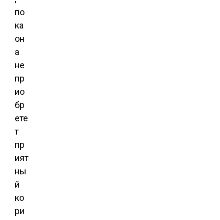
по
ка
он
а
не
пр
ио
бр
ете
т
пр
ият
ны
й
ко
ри