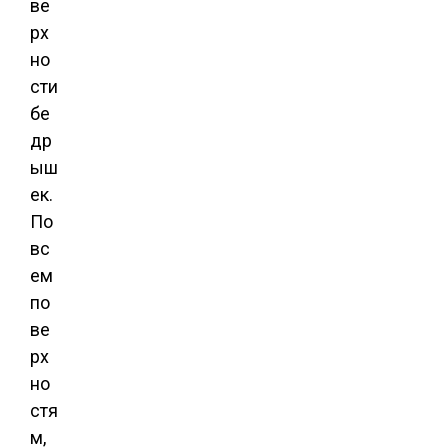
ве
рх
но
сти
бе
др
ыш
ек.
По
вс
ем
по
ве
рх
но
стя
м,