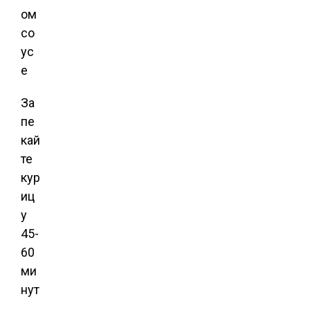
За
пе
кай
те
кур
иц
у
45-
60
ми
нут
,