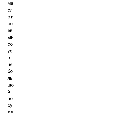
ма
сл
о и
со
ев
ый
со
ус
в
не
бо
ль
шо
й
по
су
де.