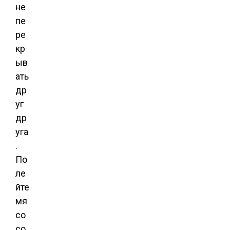
не
пе
ре
кр
ыв
ать
др
уг
др
уга
.
По
ле
йте
мя
со
со