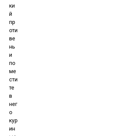
ки
й
пр
оти
ве
нь
и
по
ме
сти
те
в
нег
о
кур
ин