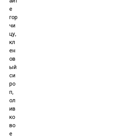
айт
е
гор
чи
цу,
кл
ен
ов
ый
си
ро
п,
ол
ив
ко
во
е