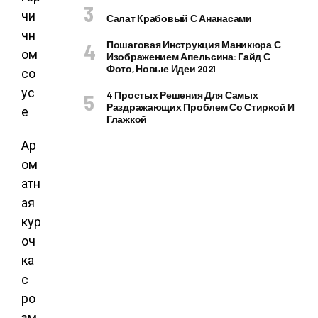
Салат Крабовый С Ананасами
Пошаговая Инструкция Маникюра С
Изображением Апельсина: Гайд С
Фото, Новые Идеи 2021
4 Простых Решения Для Самых
Раздражающих Проблем Со Стиркой И
Глажкой
Ар
ом
атн
ая
кур
оч
ка
с
ро
зм