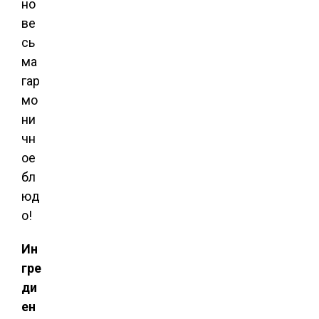
но
ве
сь
ма
гар
мо
ни
чн
ое
бл
юд
о!
Ин
гре
ди
ен