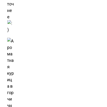
точ
не
е