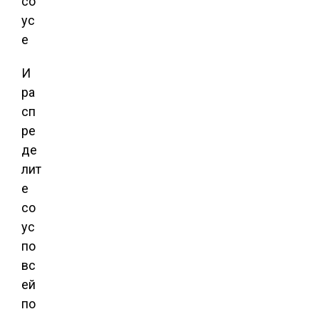
И
ра
сп
ре
де
лит
е
со
ус
по
вс
ей
по