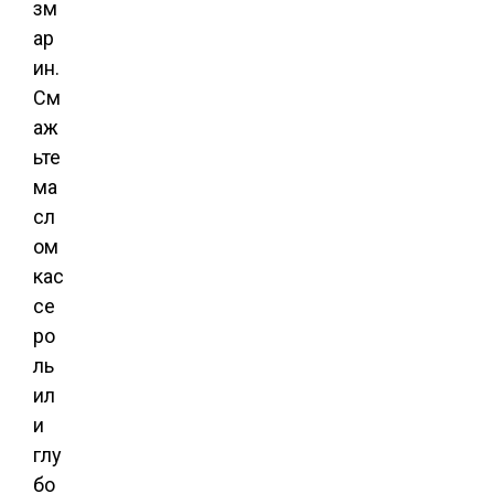
зм
ар
ин.
См
аж
ьте
ма
сл
ом
кас
се
ро
ль
ил
и
глу
бо