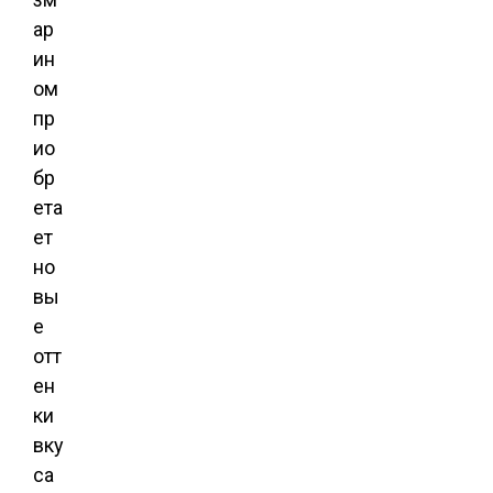
ар
ин
ом
пр
ио
бр
ета
ет
но
вы
е
отт
ен
ки
вку
са