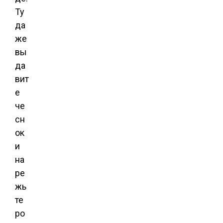
Ту
да
же
вы
да
вит
е
че
сн
ок
и
на
ре
жь
те
ро