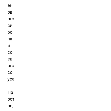
ен
ов
ого
си
ро
па
и
со
ев
ого
со
уса
.
Пр
ост
ое,