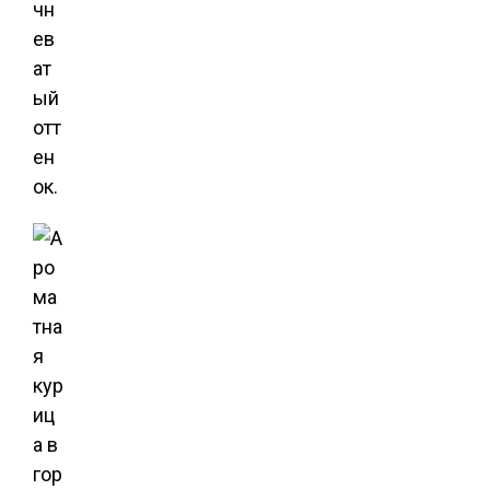
чн
ев
ат
ый
отт
ен
ок.