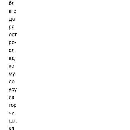
бл
аго
да
ря
ост
ро-
сл
ад
ко
му
со
усу
из
гор
чи
цы,
кл