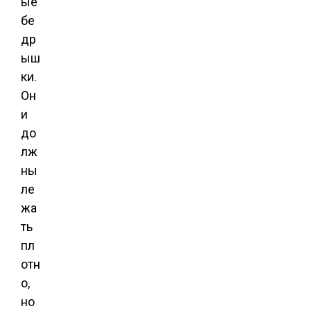
ые
бе
др
ыш
ки.
Он
и
до
лж
ны
ле
жа
ть
пл
отн
о,
но