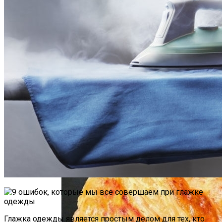
Почему Нельзя Повторно Кипятить
Воду Для Приготовления Чая Или Кофе
Маникюр С Разноцветными
Стрелочками
Мясной Рулет С Соевым Соусом И
Кунжутом
Глажка одежды является простым делом для тех, кто