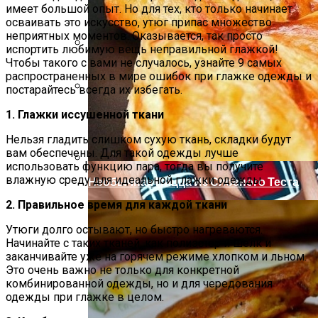
имеет большой опыт. Но для тех, кто только начинает
осваивать это искусство, утюг припас множество
неприятных моментов. Оказывается, так просто
испортить любимую вещь неправильной глажкой!
Чтобы такого с вами не случалось, узнайте 9 самых
Как Повторно Использовать Воду
распространенных в мире ошибок при глажке одежды и
После Варки Риса
постарайтесь всегда их избегать.
Маникюр С Идеальным Красным
1. Глажки иссушенной ткани
Лаком «баловница»
Нельзя гладить слишком сухую ткань, складки будут
вам обеспечены. Для такой одежды лучше
использовать функцию пара, тогда вы получите
влажную среду для идеальной глажки одежды.
Необычная Пицца Из Слоеного Теста
2. Правильное время для каждой ткани
Утюги долго остывают, но быстро нагреваются.
Начинайте с таких тканей, как полиэстер и шелк и
заканчивайте уже на горячем режиме хлопком и льном.
Это очень важно не только для конкретной
комбинированной одежды, но и для чередования
одежды при глажке в целом.