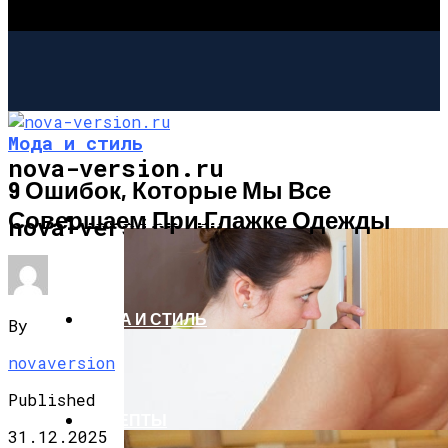
Мода и стиль
nova-version.ru
9 Ошибок, Которые Мы Все
Совершаем При Глажке Одежды
ИНТЕРЕСНОЕ И ПОЗНАВАТЕЛЬНОЕ
nova-version.ru
МОДА И СТИЛЬ
By
novaversion
Published
РЕЦЕПТЫ
31.12.2025