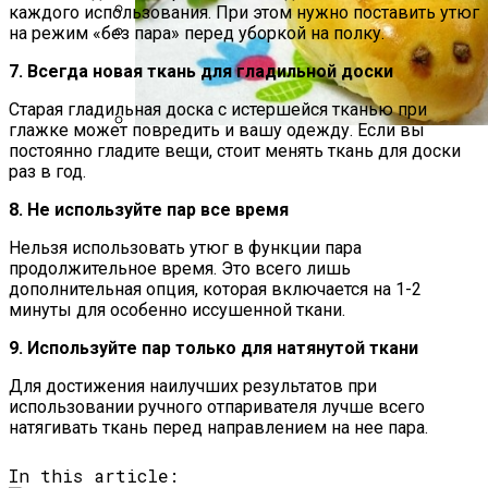
каждого использования. При этом нужно поставить утюг
на режим «без пара» перед уборкой на полку.
Какие Растения Сажать Для Удачи,
Любви И Богатства
Маникюр «Достойная»
7. Всегда новая ткань для гладильной доски
Старая гладильная доска с истершейся тканью при
глажке может повредить и вашу одежду. Если вы
постоянно гладите вещи, стоит менять ткань для доски
Пирожки С Мясом «Поросята»
раз в год.
8. Не используйте пар все время
Нельзя использовать утюг в функции пара
продолжительное время. Это всего лишь
дополнительная опция, которая включается на 1-2
минуты для особенно иссушенной ткани.
9. Используйте пар только для натянутой ткани
Для достижения наилучших результатов при
использовании ручного отпаривателя лучше всего
натягивать ткань перед направлением на нее пара.
In this article: