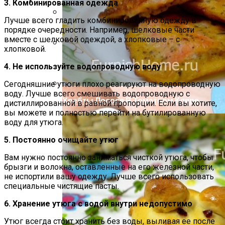
3. Комбинированная одежда
Лучше всего гладить комбинированную одежду в
Компактно, Красиво, Удобно: 7
порядке очередности. Например, шелковые части
Нестандартных Идей Для Хранения
вместе с шелковой одеждой, а хлопковые – с
хлопковой.
Обуви
Стильный Маникюр В Клетку
4. Не используйте водопроводную воду
Сегодняшние утюги плохо реагируют на водопроводную
воду. Лучше всего смешивать водопроводную с
Хребты Лосося В Томатном Кляре
дистиллированной в равной пропорции. Если вы хотите,
вы можете и полностью перейти на бутилированную
воду для утюга.
5. Постоянно очищайте утюг
Вам нужно постоянно заниматься чисткой утюга, чтобы
брызги и волокна, оставленные на его железной части,
не испортили вашу одежду. Лучше всего использовать
специальные чистящие пасты.
6. Хранение утюга с водой внутри недопустимо
Утюг всегда стоит хранить без воды, выливая ее после