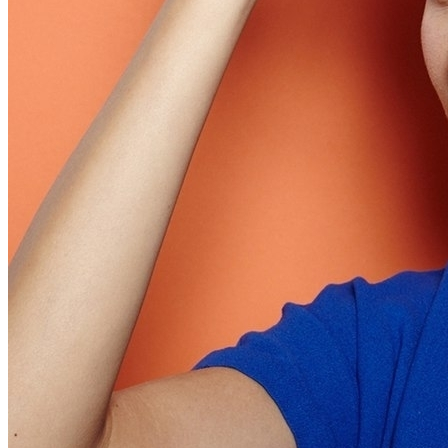
Как Повторно Использовать Воду
После Варки Риса
Аппаратная Домашняя Косметология С
Помощью Гаджетов: Что Купить На
AliExpress
Необычная Пицца Из Слоеного Теста