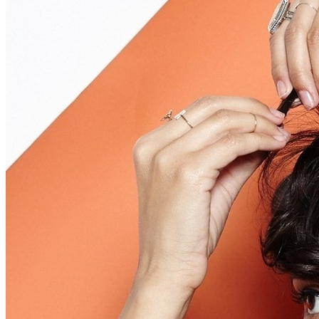
Почему Нельзя Повторно Кипятить
Воду Для Приготовления Чая Или Кофе
Идеи Для Свиданий: 16 Самых Лучших
Романтических Встреч Для Вас Двоих
Мясной Рулет С Соевым Соусом И
Кунжутом