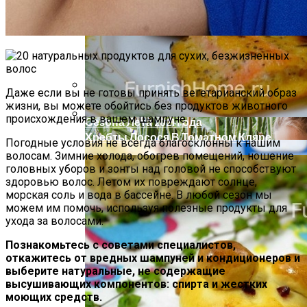
Компактно, Красиво, Удобно: 7
Нестандартных Идей Для Хранения
Обуви
Даже если вы не готовы принять вегетарианский образ
жизни, вы можете обойтись без продуктов животного
Короткие Женские Топы: Модный Писк
происхождения в вашем шампуне.
Сезона Лета 2021 Года
Хребты Лосося В Томатном Кляре
Погодные условия не всегда благосклонны к нашим
волосам. Зимние холода, обогрев помещений, ношение
головных уборов и зонты над головой не способствуют
здоровью волос. Летом их повреждают солнце,
морская соль и вода в бассейне. В любой сезон мы
можем им помочь, используя полезные продукты для
ухода за волосами.
Познакомьтесь с советами специалистов,
откажитесь от вредных шампуней и кондиционеров и
выберите натуральные, не содержащие
высушивающих компонентов: спирта и жестких
моющих средств.