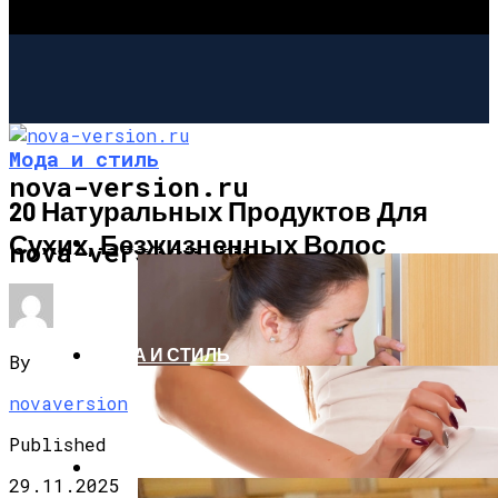
Мода и стиль
nova-version.ru
20 Натуральных Продуктов Для
Сухих, Безжизненных Волос
ИНТЕРЕСНОЕ И ПОЗНАВАТЕЛЬНОЕ
nova-version.ru
МОДА И СТИЛЬ
By
novaversion
Published
РЕЦЕПТЫ
29.11.2025