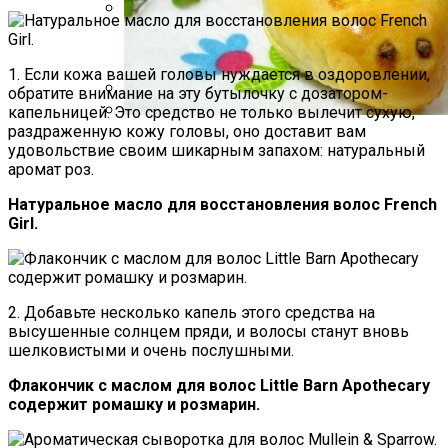
Какие Растения Сажать Для Удачи,
Любви И Богатства
1. Если кожа вашей головы нуждается в оздоровлении,
обратите внимание на эту бутылочку с дозатором-
капельницей. Это средство не только вылечит сухую,
Летние Образы Для Девушек И Женщин
раздраженную кожу головы, оно доставит вам
20–40 Лет: Мода 2021–2022 Года
Пирожки С Мясом «Поросята»
удовольствие своим шикарным запахом: натуральный
аромат роз.
Натуральное масло для восстановления волос French
Girl.
2. Добавьте несколько капель этого средства на
высушенные солнцем пряди, и волосы станут вновь
шелковистыми и очень послушными.
Флакончик с маслом для волос Little Barn Apothecary
содержит ромашку и розмарин.