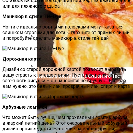
Осталось выбрать подходящий нейл-арт на каждый день
или для пляжного отдыха.
Маникюр в стиле Tie-Dye
Ногти с идеально ровными полосками могут казаться
Как Повторно Использовать Воду
слишком строгими для лета. Отдохните от прямых линий
После Варки Риса
и попробуйте сделать маникюр в стиле тай-дай.
Маникюр С Разноцветными
Стрелочками
Дорожная карта
Дизайн со старой дорожной картой позволит выразить
вашу страсть к путешествиям. Пусть вас не пугает
Необычная Пицца Из Слоеного Теста
сложность рисунка – он наносится не вручную. Все, что
вам нужно, это белый лак, прозрачный лак, спирт и карта.
Арбузные ломтики
Что может быть лучше, чем прохладный ломтик арбуза
в жаркий летний день? Этот очаровательный арбузный
дизайн произведет впечатление на ваших друзей,