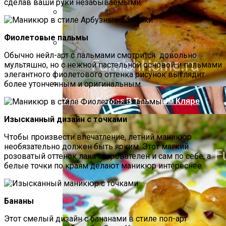
сделав ваши руки незабываемыми.
Компактно, Красиво, Удобно: 7
Фиолетовые пальмы
Нестандартных Идей Для Хранения
Обуви
Обычно нейл-арт с пальмами смотрится довольно
Маникюр С Идеальным Красным
мультяшно, но с нежной пастельной основой и пальмами
Лаком «баловница»
элегантного фиолетового оттенка рисунок выглядит
более утонченным и оригинальным.
Хребты Лосося В Томатном Кляре
Изысканный дизайн с точками
Чтобы произвести впечатление, летний маникюр
необязательно должен быть ярким. Этот мягкий
розоватый оттенок лака очарователен и сам по себе, а
белые точки по краям делают маникюр интереснее.
Бананы
Этот смелый дизайн с бананами в стиле поп-арт