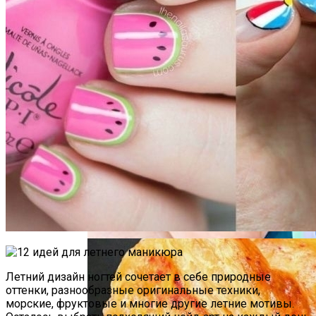
Почему Нельзя Повторно Кипятить
Воду Для Приготовления Чая Или Кофе
Летний Маникюр В Пляжном Стиле
Мясной Рулет С Соевым Соусом И
Кунжутом
Летний дизайн ногтей сочетает в себе природные
оттенки, разнообразные оригинальные техники,
морские, фруктовые и многие другие летние мотивы.