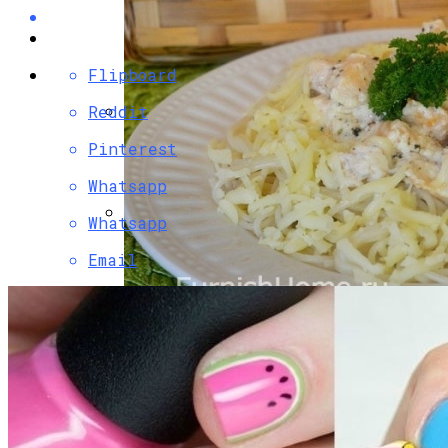
Flipboard
Reddit
Разбираемся, Какие Виды Проклятий
Pinterest
Соседи Могут Применить К Вашему
Whatsapp
Дому
Whatsapp
Секреты Обворожительного Макияжа
Email
Губ
Паста С Семгой В Сливочном Соусе