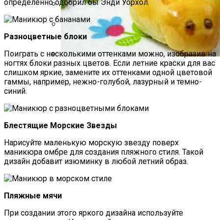
определенно одобрил бы Энди Уорхол.
Какие Растения Сажать Для Удачи,
Любви И Богатства
Разноцветные блоки
Стильный Маникюр В Клетку
Поиграть с несколькими оттенками можно, изобразив на
ногтях блоки разных цветов. Если летние краски для вас
Пирожки С Мясом «Поросята»
слишком яркие, замените их оттенками одной цветовой
гаммы, например, нежно-голубой, лазурный и темно-
синий.
Блестящие Морские Звезды
Нарисуйте маленькую морскую звезду поверх
маникюра омбре для создания пляжного стиля. Такой
дизайн добавит изюминку в любой летний образ.
Пляжные мячи
При создании этого яркого дизайна используйте