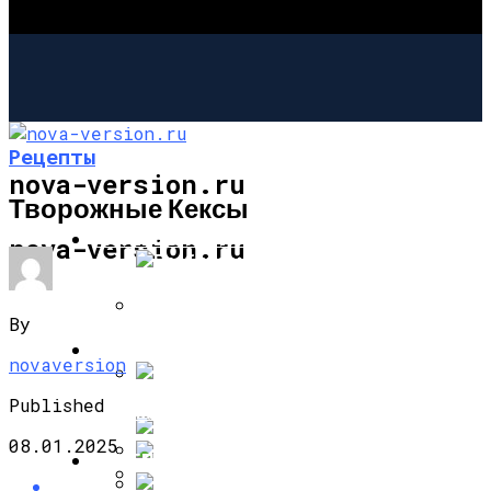
Рецепты
nova-version.ru
Творожные Кексы
ИНТЕРЕСНОЕ И ПОЗНАВАТЕЛЬНОЕ
nova-version.ru
By
Разбираемся, Какие Виды Проклятий
МОДА И СТИЛЬ
novaversion
Соседи Могут Применить К Вашему
Дому
Published
Маникюр: Оттенки Изысканности
08.01.2025
РЕЦЕПТЫ
Почему Нельзя Повторно Кипятить