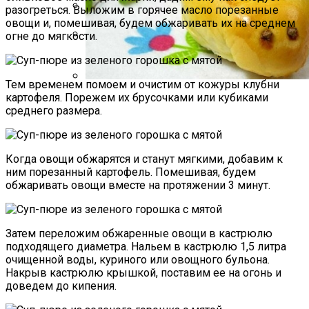
разогреться. Выложим в горячее масло порезанные
овощи и, помешивая, будем обжаривать их на среднем
Какие Растения Сажать Для Удачи,
огне до мягкости.
Любви И Богатства
Стильный Маникюр В Клетку
Тем временем помоем и очистим от кожуры клубни
картофеля. Порежем их брусочками или кубиками
Пирожки С Мясом «Поросята»
среднего размера.
Когда овощи обжарятся и станут мягкими, добавим к
ним порезанный картофель. Помешивая, будем
обжаривать овощи вместе на протяжении 3 минут.
Затем переложим обжаренные овощи в кастрюлю
подходящего диаметра. Нальем в кастрюлю 1,5 литра
очищенной воды, куриного или овощного бульона.
Накрыв кастрюлю крышкой, поставим ее на огонь и
доведем до кипения.