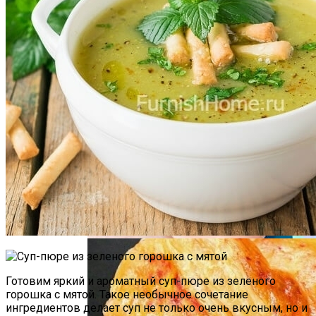
Почему Нельзя Повторно Кипятить
Воду Для Приготовления Чая Или Кофе
Летний Маникюр В Пляжном Стиле
Мясной Рулет С Соевым Соусом И
Кунжутом
Готовим яркий и ароматный суп-пюре из зеленого
горошка с мятой. Такое необычное сочетание
ингредиентов делает суп не только очень вкусным, но и