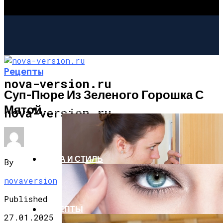
Рецепты
nova-version.ru
Суп-Пюре Из Зеленого Горошка С
Мятой
ИНТЕРЕСНОЕ И ПОЗНАВАТЕЛЬНОЕ
nova-version.ru
МОДА И СТИЛЬ
By
novaversion
Published
РЕЦЕПТЫ
27.01.2025