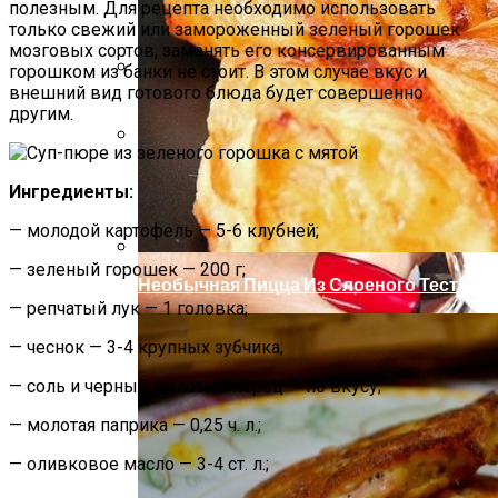
полезным. Для рецепта необходимо использовать
только свежий или замороженный зеленый горошек
мозговых сортов, заменять его консервированным
горошком из банки не стоит. В этом случае вкус и
внешний вид готового блюда будет совершенно
Как Повторно Использовать Воду
другим.
После Варки Риса
Маникюр С Разноцветными
Ингредиенты:
Стрелочками
— молодой картофель — 5-6 клубней;
— зеленый горошек — 200 г;
Необычная Пицца Из Слоеного Теста
— репчатый лук — 1 головка;
— чеснок — 3-4 крупных зубчика;
— соль и черный молотый перец — по вкусу;
— молотая паприка — 0,25 ч. л.;
— оливковое масло — 3-4 ст. л.;