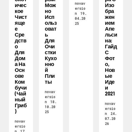
novav
Ичес
Мож
Изо
ersio
Кое
Но
Бра
n
19.
Чист
Исп
Жен
04.20
Яще
Ольз
Ием
25
Е
Оват
Апе
Сре
Ь
Льси
Дств
Для
На:
О
Очи
Гайд
Для
Стки
С
Дом
Кухо
Фот
А На
Нно
О,
Осн
Й
Нов
Ове
Пли
Ые
Ком
Ты
Иде
Бучи
И
novav
(чай
2021
ersio
Ный
n
18.
novav
Гриб
10.20
ersio
)
25
n
24.
07.20
novav
26
ersio
n
17.