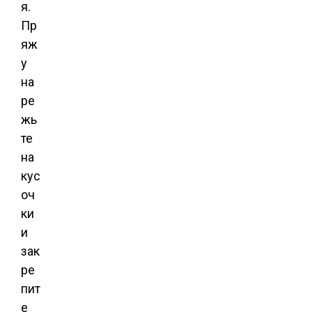
я.
Пр
яж
у
на
ре
жь
те
на
кус
оч
ки
и
зак
ре
пит
е