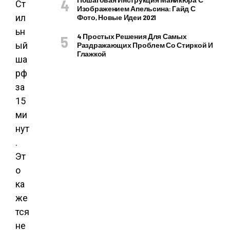
Ст
Изображением Апельсина: Гайд С
ил
Фото, Новые Идеи 2021
ьн
4 Простых Решения Для Самых
ый
Раздражающих Проблем Со Стиркой И
Глажкой
ша
рф
за
15
ми
нут
.
Эт
о
ка
же
тся
не