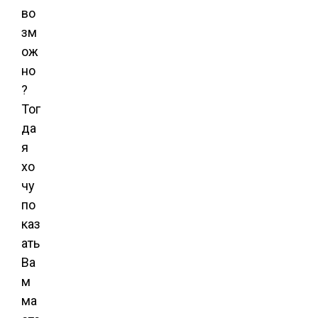
во
зм
ож
но
?
Тог
да
я
хо
чу
по
каз
ать
Ва
м
ма