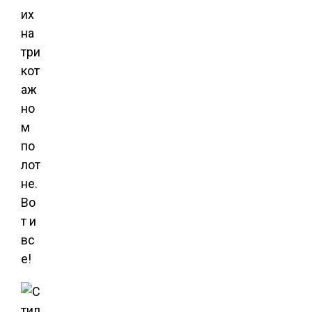
их
на
три
кот
аж
но
м
по
лот
не.
Во
т и
вс
е!