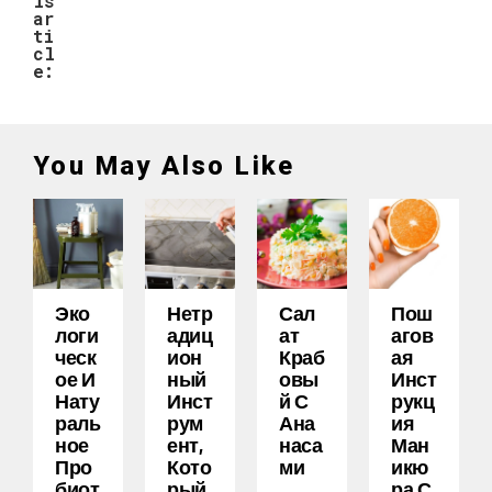
is
ar
ti
cl
e:
You May Also Like
Эко
Нетр
Сал
Пош
Логи
Адиц
Ат
Агов
Ческ
Ион
Краб
Ая
Ое И
Ный
Овы
Инст
Нату
Инст
Й С
Рукц
Раль
Рум
Ана
Ия
Ное
Ент,
Наса
Ман
Про
Кото
Ми
Икю
Биот
Рый
Ра С