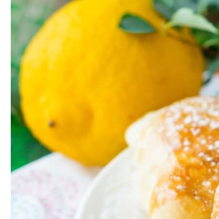
Почему Нельзя Повторно Кипятить Воду
Маникюр С Идеальным Красным Лаком 
Мясной Рулет С Соевым Соусом И Кунж