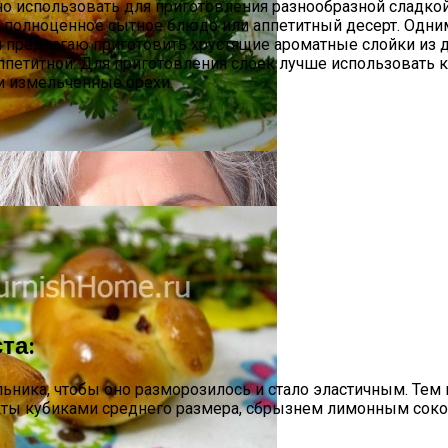
о использовать для приготовления разнообразной сладкой
 полноценное сытное блюдо или аппетитный десерт. Одним
я предлагаю приготовить хрустящие ароматные слойки из д
ппетитной. Для приготовления слоек лучше использовать к
и измельченные орехи.
та:
и И Богатства
ьника, чтобы оно разморозилось и стало эластичным. Тем
ты кубиками среднего размера, сбрызнем лимонным соком