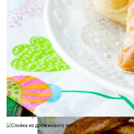
Как Повторно Использовать Воду После
Стильный Маникюр В Клетку
Необычная Пицца Из Слоеного Теста
Компактно, Красиво, Удобно: 7 Нестан