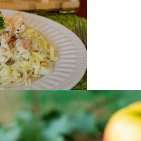
оседи Могут Применить К Вашему Дому
ми