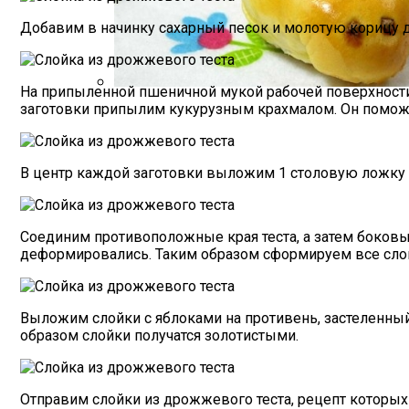
Почему Нельзя Вырывать Седые Волосы
Добавим в начинку сахарный песок и молотую корицу 
На припыленной пшеничной мукой рабочей поверхности 
заготовки припылим кукурузным крахмалом. Он поможе
Пирожки С Мясом «Поросята»
В центр каждой заготовки выложим 1 столовую ложку 
Соединим противоположные края теста, а затем боковые
деформировались. Таким образом сформируем все слой
Выложим слойки с яблоками на противень, застеленны
образом слойки получатся золотистыми.
Отправим слойки из дрожжевого теста, рецепт которых