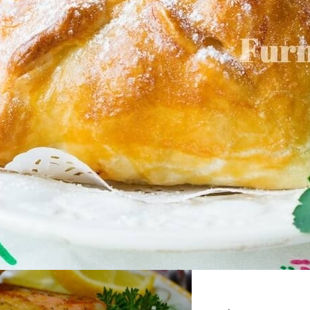
 Варки Риса
дартных Идей Для Хранения Обуви