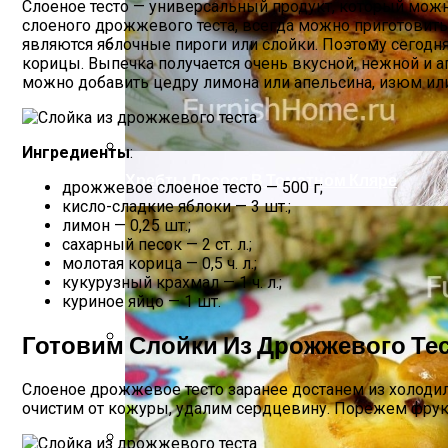
Слоеное тесто — универсальный продукт, который можн
слоеного дрожжевого теста, всегда можно приготовить
являются яблочные пироги или слойки. Поэтому сегодн
корицы. Выпечка получается очень вкусной, нежной и а
Маникюр «Достойная»
можно добавить цедру лимона или апельсина, изюм ил
Ингредиенты
:
Хребты Лосося В Томатном Кляре
дрожжевое слоеное тесто — 500 г;
кисло-сладкие яблоки — 3 шт.;
лимон — 0,25 шт.;
сахарный песок — 2 ст. л.;
молотая корица — 0,5 ч. л.;
кукурузный крахмал — 1 ч. л.;
куриное яйцо — 1 шт.
Готовим Слойки Из Дрожжевого Тес
Какие Растения Сажать Для Удачи, Любв
Слоеное дрожжевое тесто заранее достанем из холодил
очистим от кожуры, удалим сердцевину. Порежем фрук