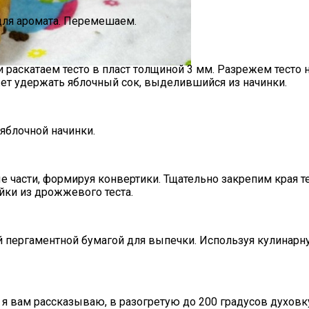
 И Как Замаскировать Седину Без Окрашивания
для аромата. Перемешаем.
раскатаем тесто в пласт толщиной 3 мм. Разрежем тесто 
т удержать яблочный сок, выделившийся из начинки.
яблочной начинки.
 части, формируя конвертики. Тщательно закрепим края т
ки из дрожжевого теста.
й пергаментной бумагой для выпечки. Используя кулинарн
 я вам рассказываю, в разогретую до 200 градусов духовк