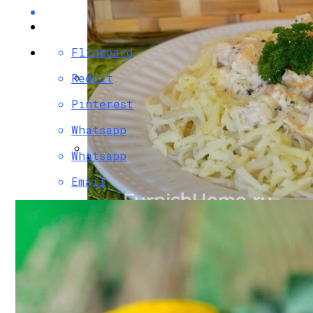
Flipboard
Reddit
Разбираемся, Какие Виды Проклятий С
Pinterest
Whatsapp
Whatsapp
Маникюр С Разноцветными Стрелочка
Email
Паста С Семгой В Сливочном Соусе