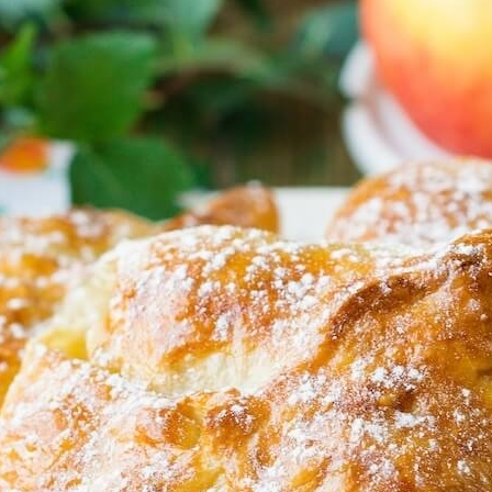
 Для Приготовления Чая Или Кофе
«баловница»
утом