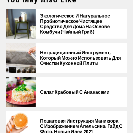
You May Also Like
Экологическое И Натуральное
Пробиотическое Чистящее
Средство Для Дома На Основе
Комбучи (чайный Гриб)
Нетрадиционный Инструмент,
Который Можно Использовать Для
Очистки Кухонной Плиты
Салат Крабовый С Ананасами
Пошаговая Инструкция Маникюра
С Изображением Апельсина: Гайд С
Фото, Новые Идеи 2021