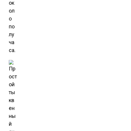
ок
ол
о
по
лу
ча
са.