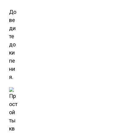
До
ве
ди
те
до
ки
пе
ни
я.