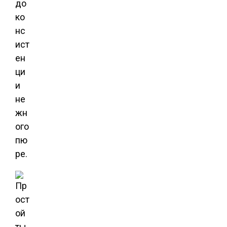
до
ко
нс
ист
ен
ци
и
не
жн
ого
пю
ре.