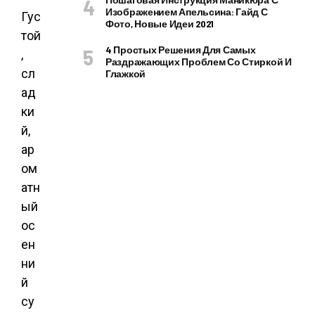
Изображением Апельсина: Гайд С
Гус
Фото, Новые Идеи 2021
той
4 Простых Решения Для Самых
,
Раздражающих Проблем Со Стиркой И
сл
Глажкой
ад
ки
й,
ар
ом
атн
ый
ос
ен
ни
й
су