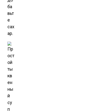
ба
вьт
е
сах
ар.