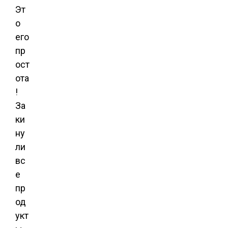
Эт
о
его
пр
ост
ота
!
За
ки
ну
ли
вс
е
пр
од
укт