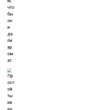
м,
что
бы
он
и
да
ли
ар
ом
ат.