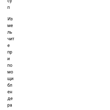
Из
ме
ль
чит
е
пр
и
по
мо
щи
бл
ен
де
ра