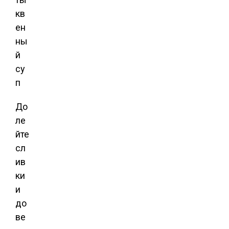
До
ле
йте
сл
ив
ки
и
до
ве