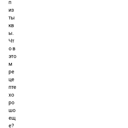
п
из
ты
кв
ы.
Чт
о в
это
м
ре
це
пте
хо
ро
шо
ещ
е?