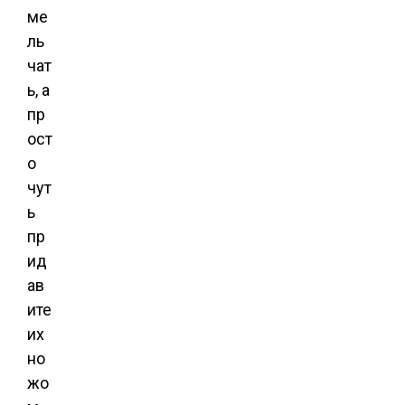
ме
ль
чат
ь, а
пр
ост
о
чут
ь
пр
ид
ав
ите
их
но
жо