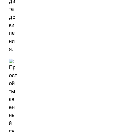
ди
те
до
ки
пе
ни
я.