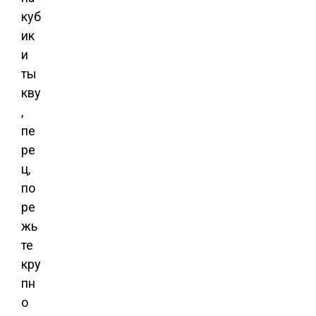
куб
ик
и
ты
кву
,
пе
ре
ц,
по
ре
жь
те
кру
пн
о