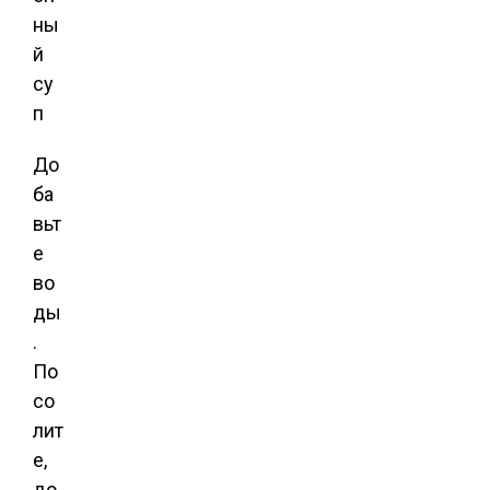
До
ба
вьт
е
во
ды
.
По
со
лит
е,
до