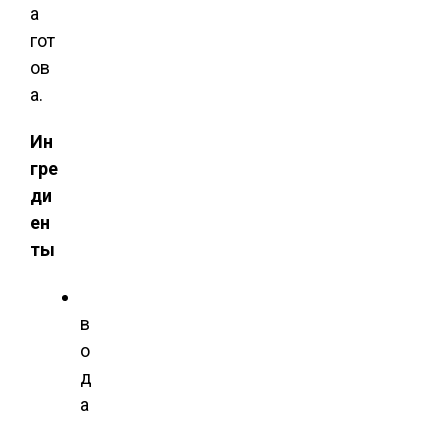
а
гот
ов
а.
Ин
гре
ди
ен
ты
в
о
д
а