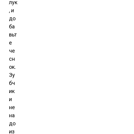
лук
, и
до
ба
вьт
е
че
сн
ок.
Зу
бч
ик
и
не
на
до
из