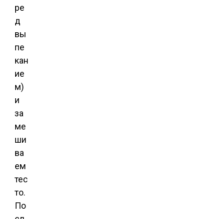
ре
д
вы
пе
кан
ие
м)
и
за
ме
ши
ва
ем
тес
то.
По
сл