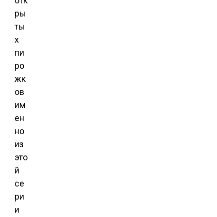
отк
ры
ты
х
пи
ро
жк
ов
им
ен
но
из
это
й
се
ри
и