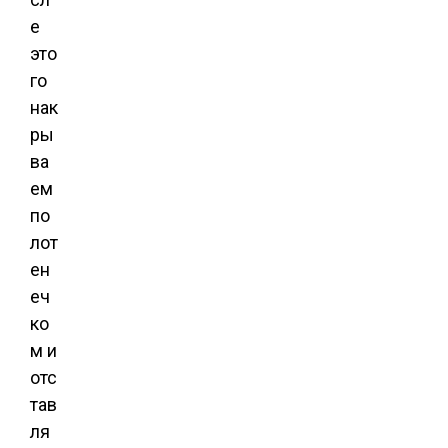
е
это
го
нак
ры
ва
ем
по
лот
ен
еч
ко
м и
отс
тав
ля