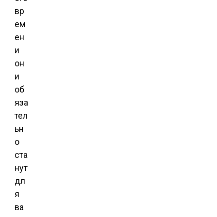
вр
ем
ен
и
он
и
об
яза
тел
ьн
о
ста
нут
дл
я
ва