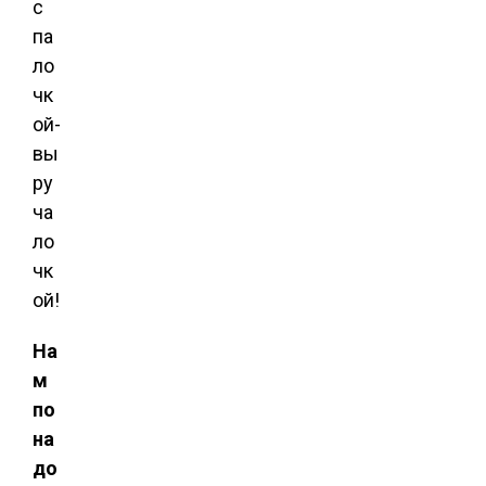
с
па
ло
чк
ой-
вы
ру
ча
ло
чк
ой!
На
м
по
на
до