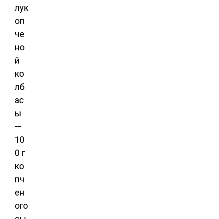
лук
оп
че
но
й
ко
лб
ас
ы
—
10
0 г
ко
пч
ен
ого
сы