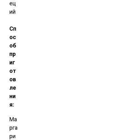
ец
ий
Сп
ос
об
пр
иг
от
ов
ле
ни
я:
Ма
рга
ри