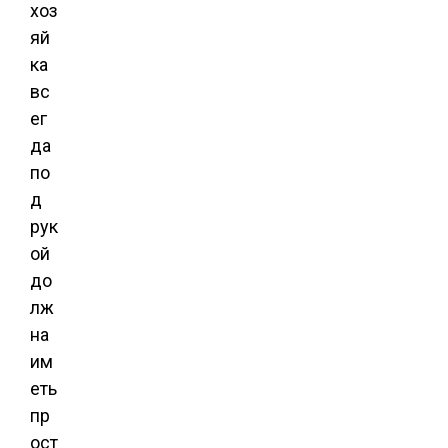
хоз
яй
ка
вс
ег
да
по
д
рук
ой
до
лж
на
им
еть
пр
ост