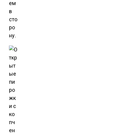
ем
в
сто
ро
ну.