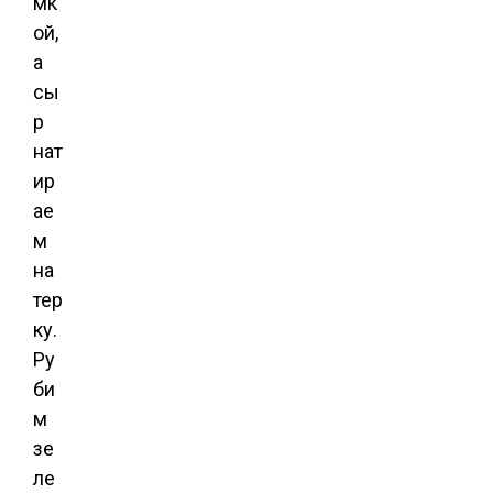
мк
ой,
а
сы
р
нат
ир
ае
м
на
тер
ку.
Ру
би
м
зе
ле