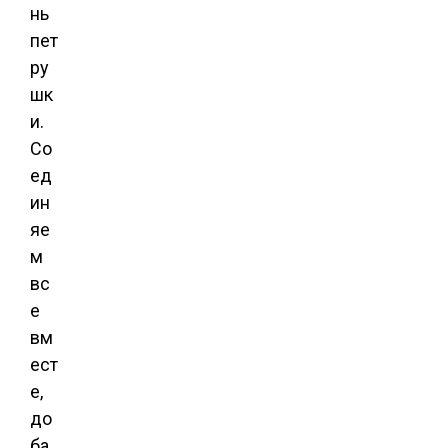
нь
пет
ру
шк
и.
Со
ед
ин
яе
м
вс
е
вм
ест
е,
до
ба