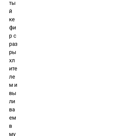
ты
й
ке
фи
р с
раз
ры
хл
ите
ле
м и
вы
ли
ва
ем
в
му