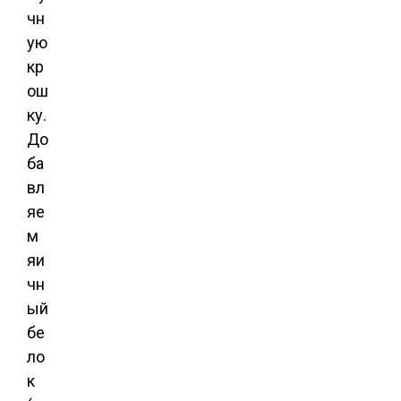
чн
ую
кр
ош
ку.
До
ба
вл
яе
м
яи
чн
ый
бе
ло
к