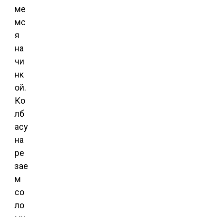
ме
мс
я
на
чи
нк
ой.
Ко
лб
асу
на
ре
зае
м
со
ло