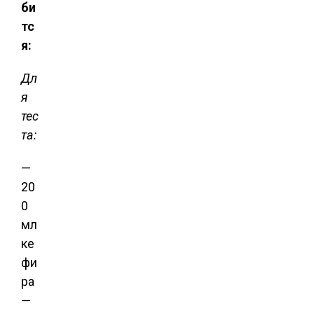
би
тс
я:
Дл
я
тес
та:
—
20
0
мл
ке
фи
ра
—