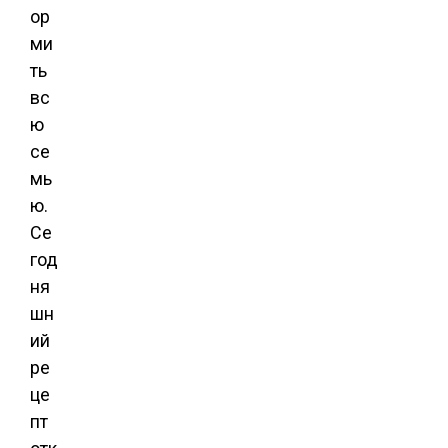
ор
ми
ть
вс
ю
се
мь
ю.
Се
год
ня
шн
ий
ре
це
пт