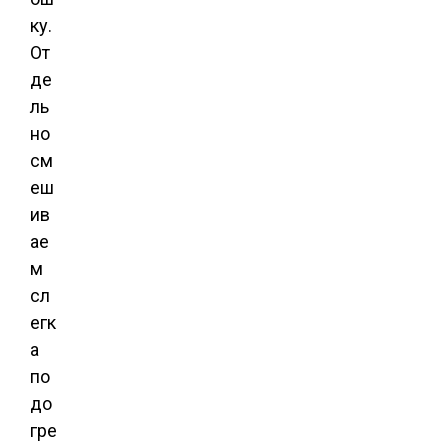
ку.
От
де
ль
но
см
еш
ив
ае
м
сл
егк
а
по
до
гре