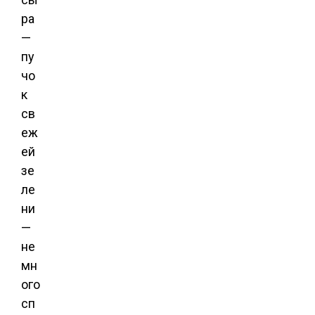
ра
—
пу
чо
к
св
еж
ей
зе
ле
ни
—
не
мн
ого
сп