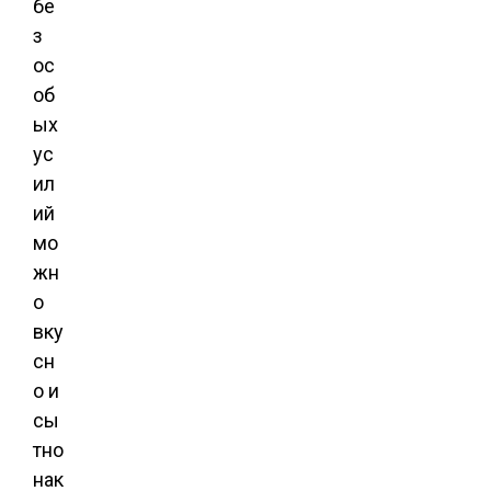
бе
з
ос
об
ых
ус
ил
ий
мо
жн
о
вку
сн
о и
сы
тно
нак