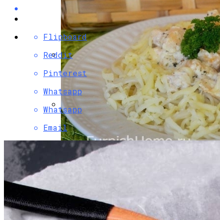
Flipboard
Reddit
Разбираемся, Какие Виды Проклятий
Pinterest
Соседи Могут Применить К Вашему
Whatsapp
Дому
Whatsapp
Идеи Для Свиданий: 16 Самых Лучших
Email
Романтических Встреч Для Вас Двоих
Паста С Семгой В Сливочном Соусе