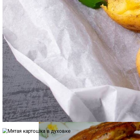
Как Повторно Использовать Воду
После Варки Риса
Короткие Женские Топы: Модный Писк
Сезона Лета 2021 Года
Необычная Пицца Из Слоеного Теста