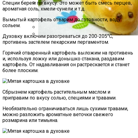
Специи берем по вкусу. Это может быть смесь перцев,
ароматная соль, хмели-сунели и т.д.
Какие Растения Сажать Для Удачи,
Любви И Богатства
Вымытый картофель отварим до готовности, воду
сольем.
Духовку включим разогреваться до 200-205°C,
17 Вещей, Которых У Тебя Не Должно
противень застелем пекарским пергаментом.
Быть В Гардеробе
Пирожки С Мясом «Поросята»
Горячий отваренный картофель выложим на противень
и, используя ложку или донышко стакана, раздавим
картофель. От надавливания он растрескается и станет
более плоским.
Сбрызнем картофель растительным маслом и
приправим по вкусу солью, специями и травами.
Необязательно ограничиваться лишь сухими травами,
можно разложить ароматные веточки свежего
розмарина или тимьяна.