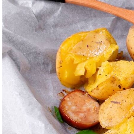
Почему Нельзя Повторно Кипятить
Воду Для Приготовления Чая Или Кофе
Аппаратная Домашняя Косметология С
Помощью Гаджетов: Что Купить На
AliExpress
Мясной Рулет С Соевым Соусом И
Кунжутом