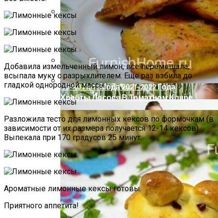
Компактно, Красиво, Удобно: 7
Нестандартных Идей Для Хранения
Обуви
Добавила измельченный лимон, все перемешала,
всыпала муку с разрыхлителем. Еще раз взбила до
Летние Образы Для Девушек И Женщин
гладкой однородной массы.
20–40 Лет: Мода 2021–2022 Года
Хребты Лосося В Томатном Кляре
Разложила тесто для лимонных кексов по формочкам (в
зависимости от их размера получается 12-14 кексов).
Выпекала при 170 градусов 25 минут.
Ароматные лимонные кексы готовы.
Приятного аппетита!