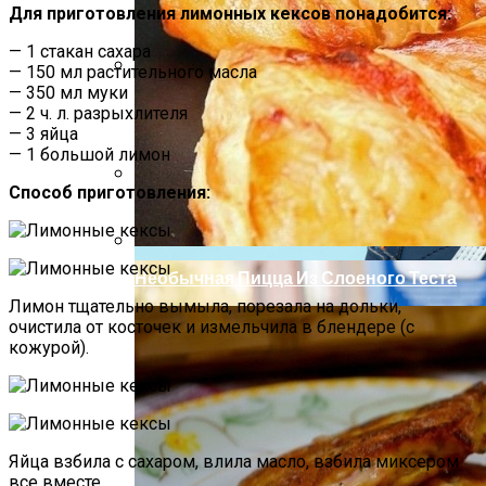
Для приготовления лимонных кексов понадобится:
— 1 стакан сахара
— 150 мл растительного масла
— 350 мл муки
Как Повторно Использовать Воду
— 2 ч. л. разрыхлителя
После Варки Риса
— 3 яйца
— 1 большой лимон
Способ приготовления:
Короткие Женские Топы: Модный Писк
Сезона Лета 2021 Года
Необычная Пицца Из Слоеного Теста
Лимон тщательно вымыла, порезала на дольки,
очистила от косточек и измельчила в блендере (с
кожурой).
Яйца взбила с сахаром, влила масло, взбила миксером
все вместе.