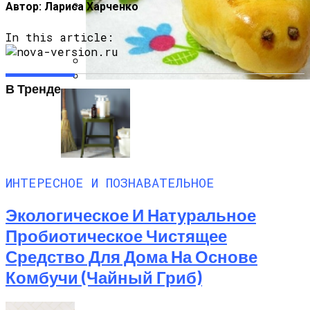
Автор: Лариса Харченко
Какие Растения Сажать Для Удачи,
In this article:
Любви И Богатства
17 Вещей, Которых У Тебя Не Должно
В Тренде
Быть В Гардеробе
Пирожки С Мясом «Поросята»
ИНТЕРЕСНОЕ И ПОЗНАВАТЕЛЬНОЕ
Экологическое И Натуральное
Пробиотическое Чистящее
Средство Для Дома На Основе
Комбучи (чайный Гриб)