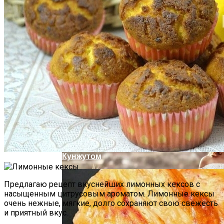
Почему Нельзя Повторно Кипятить
Воду Для Приготовления Чая Или Кофе
Аппаратная Домашняя Косметология С
Помощью Гаджетов: Что Купить На
AliExpress
Мясной Рулет С Соевым Соусом И
Кунжутом
Предлагаю рецепт вкуснейших лимонных кексов с
насыщенным цитрусовым ароматом. Лимонные кексы
очень нежные, мягкие, долго сохраняют свою свежесть
и приятный вкус.