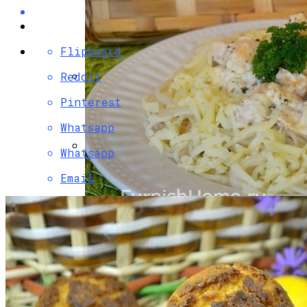
Flipboard
Reddit
Разбираемся, Какие Виды Проклятий
Pinterest
Соседи Могут Применить К Вашему
Whatsapp
Дому
Whatsapp
Идеи Для Свиданий: 16 Самых Лучших
Email
Романтических Встреч Для Вас Двоих
Паста С Семгой В Сливочном Соусе