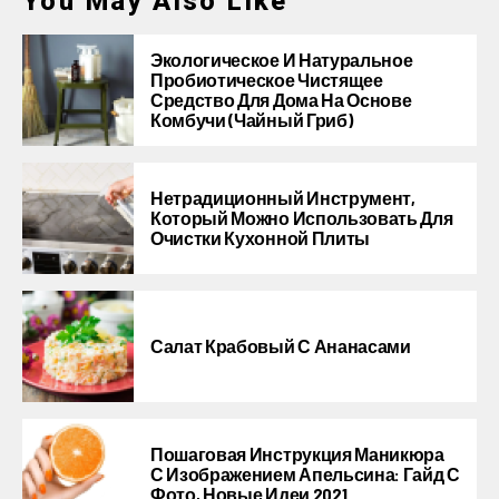
You May Also Like
Экологическое И Натуральное
Пробиотическое Чистящее
Средство Для Дома На Основе
Комбучи (чайный Гриб)
Нетрадиционный Инструмент,
Который Можно Использовать Для
Очистки Кухонной Плиты
Салат Крабовый С Ананасами
Пошаговая Инструкция Маникюра
С Изображением Апельсина: Гайд С
Фото, Новые Идеи 2021