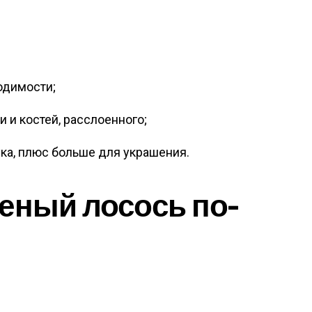
;
ходимости;
и и костей, расслоенного;
лука, плюс больше для украшения.
еный лосось по-