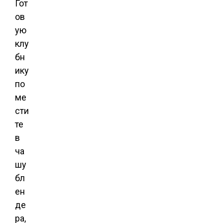
Гот
ов
ую
клу
бн
ику
по
ме
сти
те
в
ча
шу
бл
ен
де
ра,