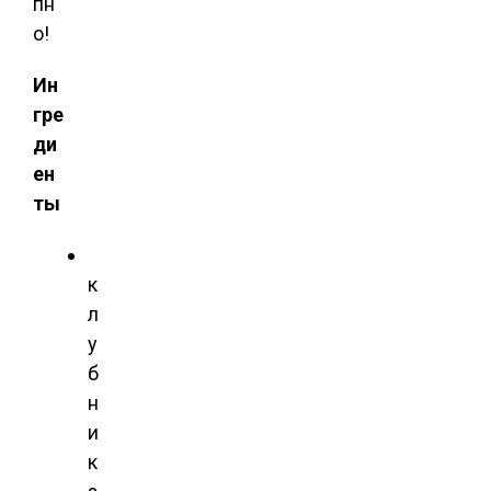
пн
о!
Ин
гре
ди
ен
ты
к
л
у
б
н
и
к