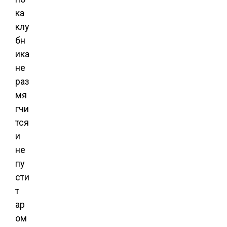
ка
клу
бн
ика
не
раз
мя
гчи
тся
и
не
пу
сти
т
ар
ом