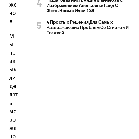
Изображением Апельсина: Гайд С
Фото, Новые Идеи 2021
4 Простых Решения Для Самых
Раздражающих Проблем Со Стиркой И
Глажкой
М
ы
пр
ив
ык
ли
де
лат
ь
мо
ро
же
но