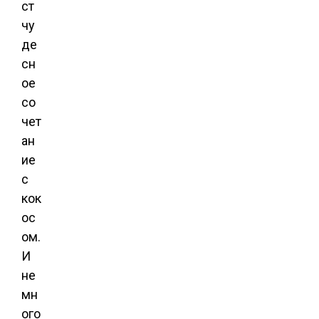
ст
чу
де
сн
ое
со
чет
ан
ие
с
кок
ос
ом.
И
не
мн
ого