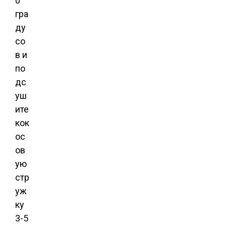
0
гра
ду
со
в и
по
дс
уш
ите
кок
ос
ов
ую
стр
уж
ку
3-5