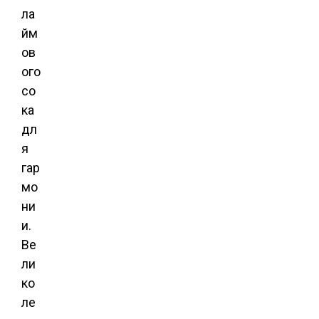
ла
йм
ов
ого
со
ка
дл
я
гар
мо
ни
и.
Ве
ли
ко
ле