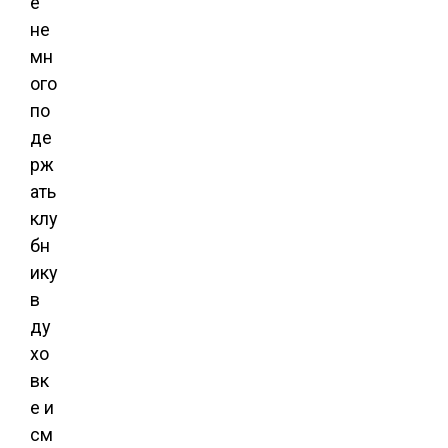
е
не
мн
ого
по
де
рж
ать
клу
бн
ику
в
ду
хо
вк
е и
см