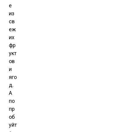
е
из
св
еж
их
фр
укт
ов
и
яго
д.
А
по
пр
об
уйт