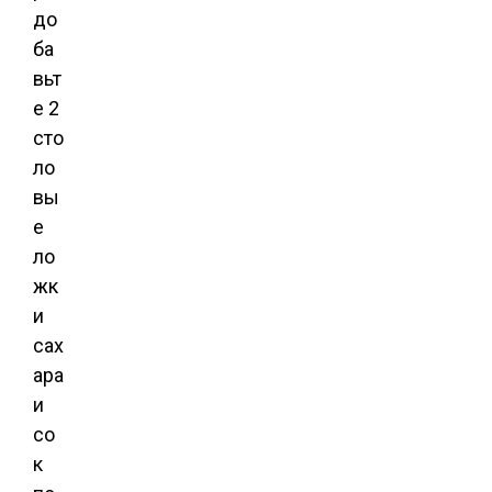
до
ба
вьт
е 2
сто
ло
вы
е
ло
жк
и
сах
ара
и
со
к