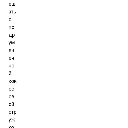
еш
ать
с
по
др
ум
ян
ен
но
й
кок
ос
ов
ой
стр
уж
ко