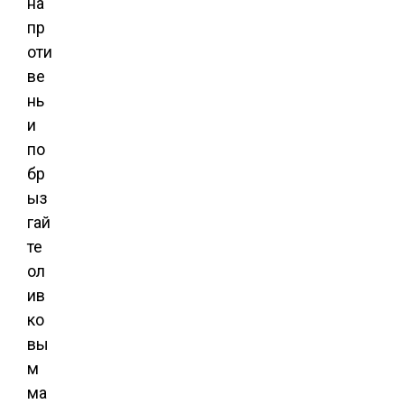
на
пр
оти
ве
нь
и
по
бр
ыз
гай
те
ол
ив
ко
вы
м
ма