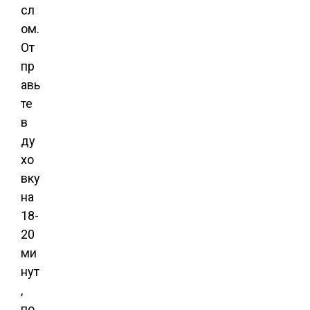
сл
ом.
От
пр
авь
те
в
ду
хо
вку
на
18-
20
ми
нут
,
по