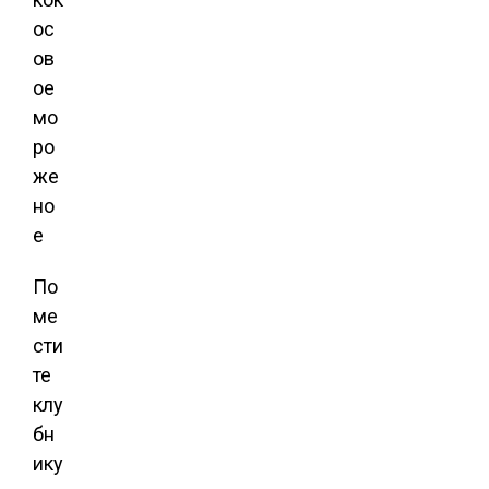
По
ме
сти
те
клу
бн
ику