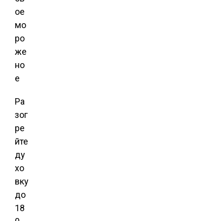
Ра
зог
ре
йте
ду
хо
вку
до
18