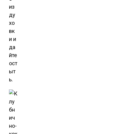
из
ду
хо
вк
и и
да
йте
ост
ыт
ь.