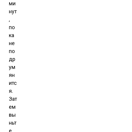
ми
нут
,
по
ка
не
по
др
ум
ян
итс
я.
Зат
ем
вы
ньт
е