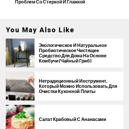
Проблем Со Стиркой И Глажкой
You May Also Like
Экологическое И Натуральное
Пробиотическое Чистящее
Средство Для Дома На Основе
Комбучи (чайный Гриб)
Нетрадиционный Инструмент,
Который Можно Использовать Для
Очистки Кухонной Плиты
Салат Крабовый С Ананасами