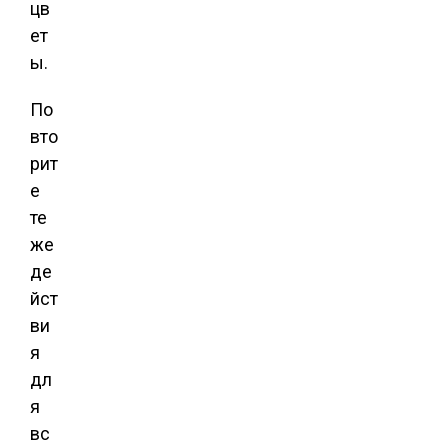
цв
ет
ы.
По
вто
рит
е
те
же
де
йст
ви
я
дл
я
вс