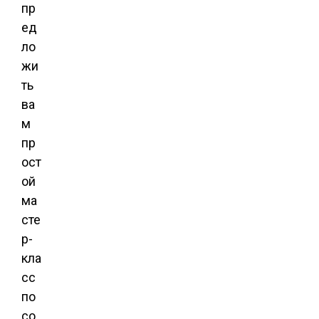
пр
ед
ло
жи
ть
ва
м
пр
ост
ой
ма
сте
р-
кла
сс
по
со