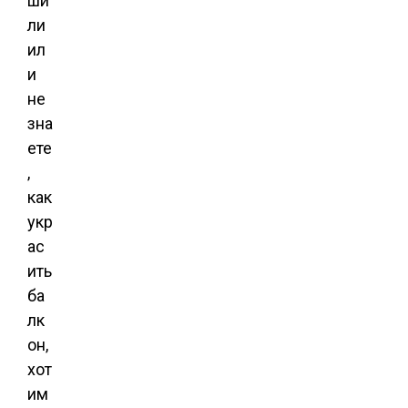
ши
ли
ил
и
не
зна
ете
,
как
укр
ас
ить
ба
лк
он,
хот
им