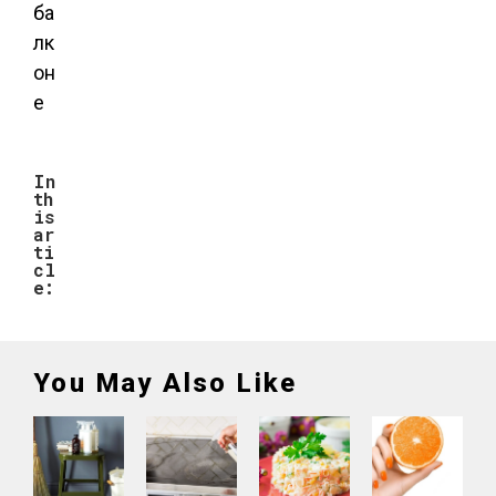
In
th
is
ar
ti
cl
e:
You May Also Like