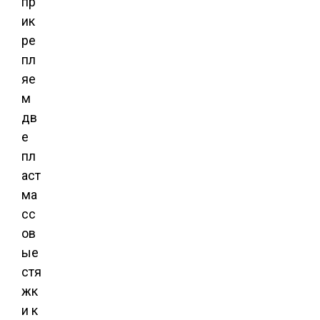
пр
ик
ре
пл
яе
м
дв
е
пл
аст
ма
сс
ов
ые
стя
жк
и к