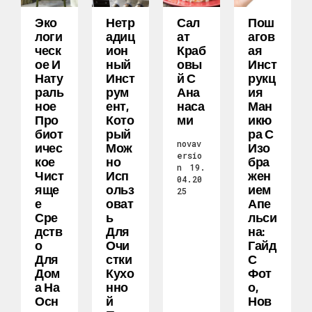
Эко
Нетр
Сал
Пош
Логи
Адиц
Ат
Агов
Ческ
Ион
Краб
Ая
Ое И
Ный
Овы
Инст
Нату
Инст
Й С
Рукц
Раль
Рум
Ана
Ия
Ное
Ент,
Наса
Ман
Про
Кото
Ми
Икю
Биот
Рый
Ра С
novav
Ичес
Мож
Изо
ersio
Кое
Но
Бра
n
19.
Чист
Исп
Жен
04.20
Яще
Ольз
Ием
25
Е
Оват
Апе
Сре
Ь
Льси
Дств
Для
На:
О
Очи
Гайд
Для
Стки
С
Дом
Кухо
Фот
А На
Нно
О,
Осн
Й
Нов