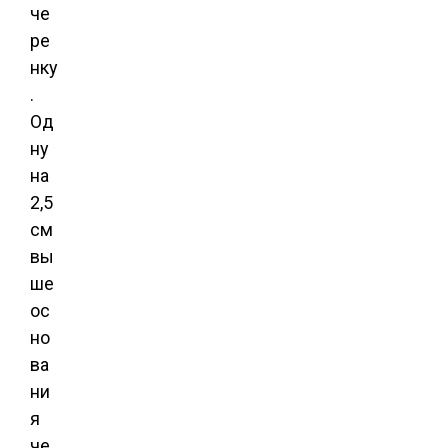
че
ре
нку
.
Од
ну
на
2,5
см
вы
ше
ос
но
ва
ни
я
че