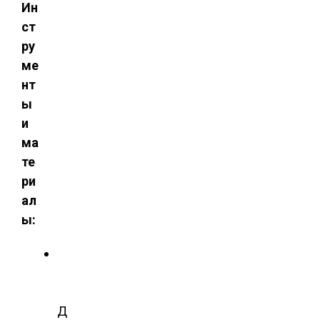
Ин
ст
ру
ме
нт
ы
и
ма
те
ри
ал
ы:
Д