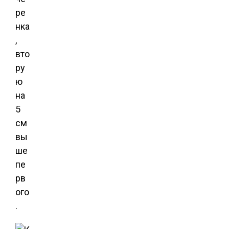
ре
нка
,
вто
ру
ю
на
5
см
вы
ше
пе
рв
ого
.