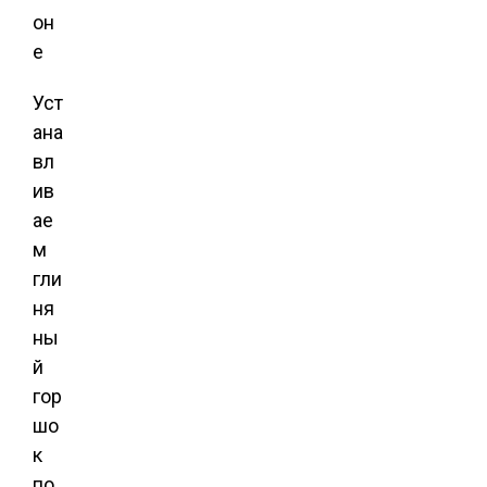
Уст
ана
вл
ив
ае
м
гли
ня
ны
й
гор
шо
к
по