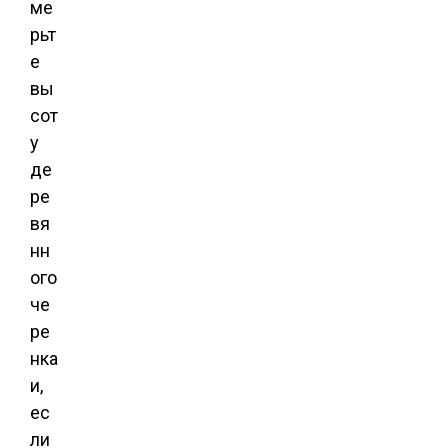
ме
рьт
е
вы
сот
у
де
ре
вя
нн
ого
че
ре
нка
и,
ес
ли