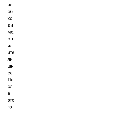
не
об
хо
ди
мо,
отп
ил
ите
ли
шн
ее.
По
сл
е
это
го