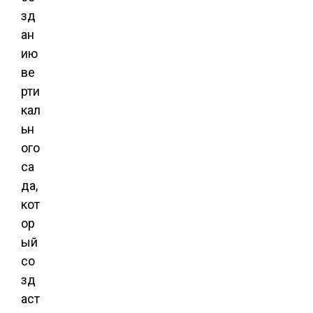
зд
ан
ию
ве
рти
кал
ьн
ого
са
да,
кот
ор
ый
со
зд
аст