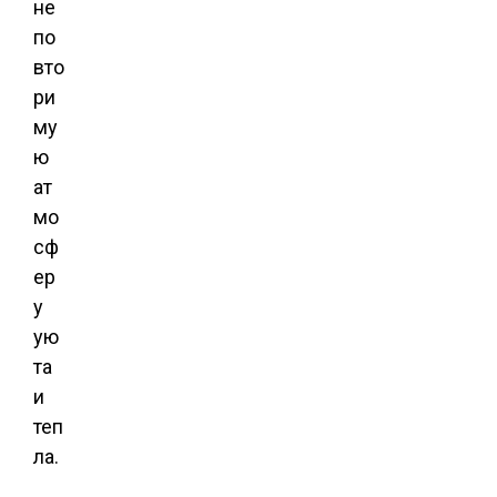
не
по
вто
ри
му
ю
ат
мо
сф
ер
у
ую
та
и
теп
ла.