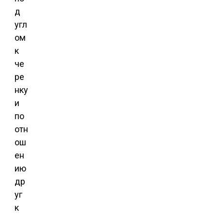
д
угл
ом
к
че
ре
нку
и
по
отн
ош
ен
ию
др
уг
к