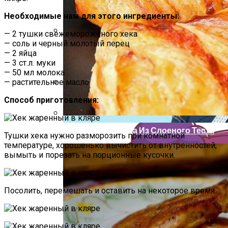
Необходимые нам для этого ингредиенты:
— 2 тушки свежемороженого хека
— соль и черный молотый перец
Как Повторно Использовать Воду
— 2 яйца
После Варки Риса
— 3 ст.л. муки
— 50 мл молока
— растительное масло
Полезные Советы, Которые Помогут
Способ приготовления:
Скрыть Полный Живот
Необычная Пицца Из Слоеного Теста
Тушки хека нужно разморозить при комнатной
температуре, хорошенько вычистить от внутренностей,
вымыть и порезать на порционные кусочки.
Посолить, перемешать и оставить на некоторое время.