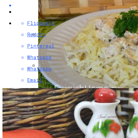
Flipboard
Reddit
Разбираемся, Какие Виды Проклятий
Pinterest
Соседи Могут Применить К Вашему
Whatsapp
Дому
Whatsapp
Почему Нельзя Вырывать Седые
Email
Волосы И Как Замаскировать Седину
Без Окрашивания
Паста С Семгой В Сливочном Соусе