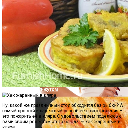
Почему Нельзя Повторно Кипятить
Воду Для Приготовления Чая Или Кофе
Психологи Назвали 9 Признаков Того,
Что Вы Никогда Не Разбогатеете
Мясной Рулет С Соевым Соусом И
Кунжутом
Ну, какой же праздничный стол обходится без рыбки? А
самый простой и надежный способ ее приготовления –
это пожарить её в кляре. С удовольствием поделюсь с
вами своим рецептом этого блюда — хек жаренный в
кляре.