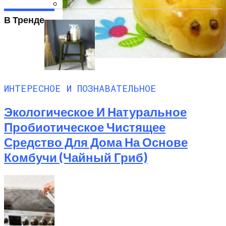
В Тренде
Какие Растения Сажать Для Удачи,
Любви И Богатства
Аппаратная Домашняя Косметология С
Помощью Гаджетов: Что Купить На
Пирожки С Мясом «Поросята»
AliExpress
ИНТЕРЕСНОЕ И ПОЗНАВАТЕЛЬНОЕ
Экологическое И Натуральное
Пробиотическое Чистящее
Средство Для Дома На Основе
Комбучи (чайный Гриб)