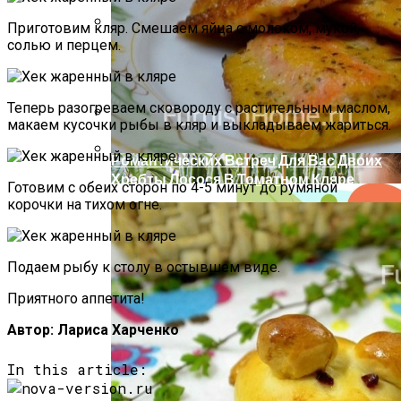
Приготовим кляр. Смешаем яйца с молоком, мукой,
солью и перцем.
Компактно, Красиво, Удобно: 7
Нестандартных Идей Для Хранения
Обуви
Теперь разогреваем сковороду с растительным маслом,
макаем кусочки рыбы в кляр и выкладываем жариться.
Идеи Для Свиданий: 16 Самых Лучших
Романтических Встреч Для Вас Двоих
Хребты Лосося В Томатном Кляре
Готовим с обеих сторон по 4-5 минут до румяной
корочки на тихом огне.
Подаем рыбу к столу в остывшем виде.
Приятного аппетита!
Автор: Лариса Харченко
In this article: