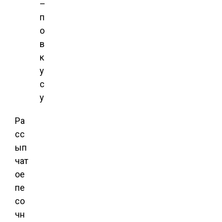
–
п
о
в
к
у
с
у
Ра
сс
ып
чат
ое
пе
со
чн