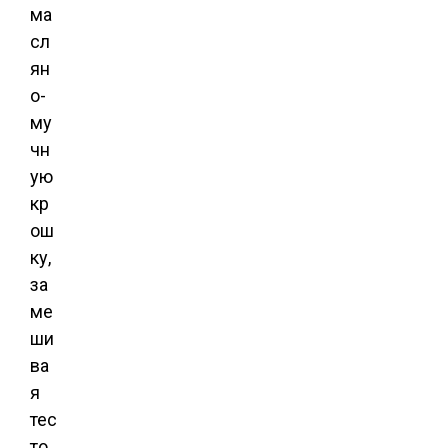
ма
сл
ян
о-
му
чн
ую
кр
ош
ку,
за
ме
ши
ва
я
тес
то.