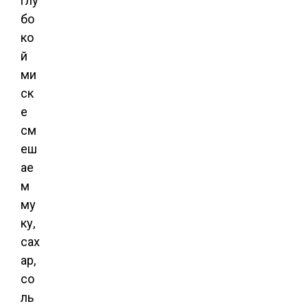
глу
бо
ко
й
ми
ск
е
см
еш
ае
м
му
ку,
сах
ар,
со
ль