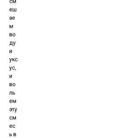
см
еш
ае
м
во
ду
и
укс
ус,
и
во
ль
ем
эту
см
ес
ь в