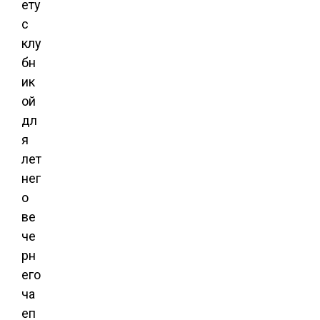
ету
с
клу
бн
ик
ой
дл
я
лет
нег
о
ве
че
рн
его
ча
еп