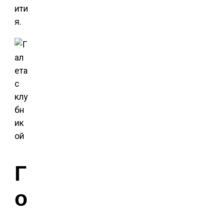
ити
я.
Г
о