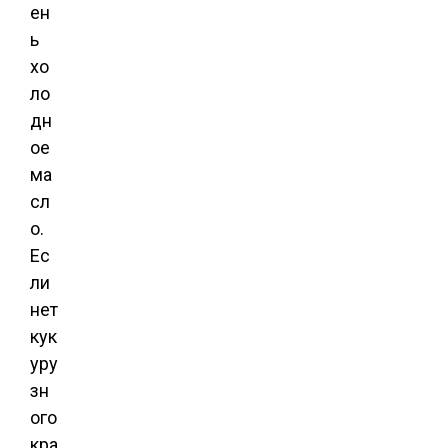
ен
ь
хо
ло
дн
ое
ма
сл
о.
Ес
ли
нет
кук
уру
зн
ого
кра