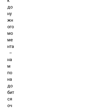
к
до
ну
жн
ого
мо
ме
нта
–
на
м
по
на
до
бит
ся
оч