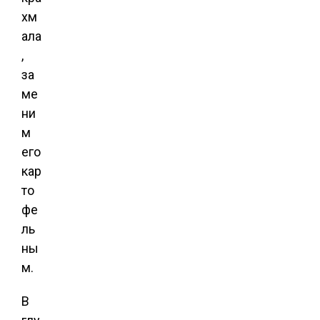
хм
ала
,
за
ме
ни
м
его
кар
то
фе
ль
ны
м.
В