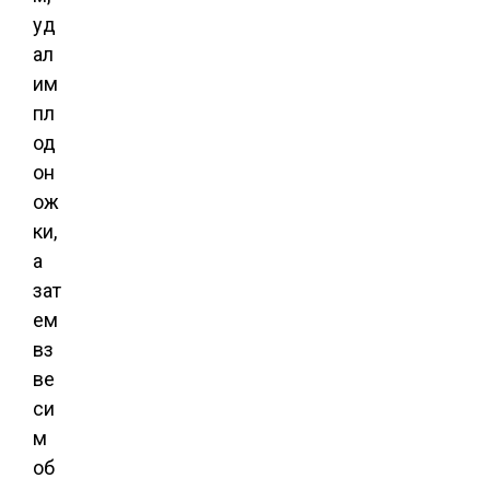
уд
ал
им
пл
од
он
ож
ки,
а
зат
ем
вз
ве
си
м
об