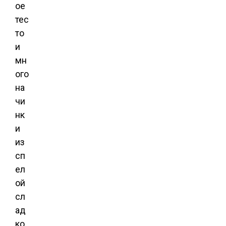
ое
тес
то
и
мн
ого
на
чи
нк
и
из
сп
ел
ой
сл
ад
ко