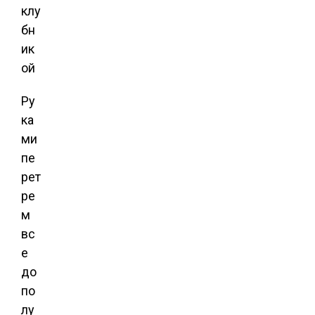
Ру
ка
ми
пе
рет
ре
м
вс
е
до
по
лу