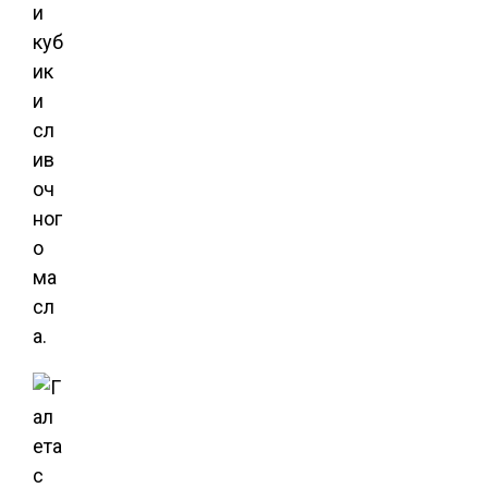
и
куб
ик
и
сл
ив
оч
ног
о
ма
сл
а.