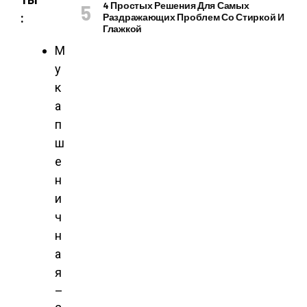
4 Простых Решения Для Самых
:
Раздражающих Проблем Со Стиркой И
Глажкой
М
у
к
а
п
ш
е
н
и
ч
н
а
я
–