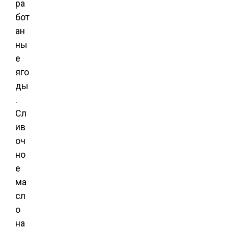
ра
бот
ан
ны
е
яго
ды
.
Сл
ив
оч
но
е
ма
сл
о
на