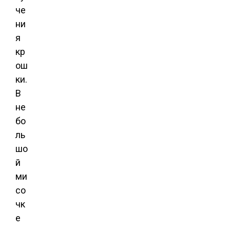
че
ни
я
кр
ош
ки.
В
не
бо
ль
шо
й
ми
со
чк
е