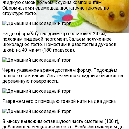
Жидкую смесь вольём к сухим компонентам.
Сформируем, перемешав, достаточно текучее по
Какие Растения Сажать Для Удачи,
структуре тесто.
Любви И Богатства
Маникюр Бордового Цвета
На дно формы (у нас диаметр составляет 24 см)
положим пищевой пергамент. Зальём полученное
Пирожки С Мясом «Поросята»
шоколадное тесто. Поместим в разогретый духовой
шкаф на 40 минут (180 градусов).
Через указанное время достанем форму. Подождём
полного остывания. Извлечём шоколадный бисквит на
деревянную поверхность.
Разрежем его с помощью тонкой нити на два диска.
В миску выложим оставшуюся часть сметаны (100 г),
добавим всё сгущённое молоко. Взобьём миксером до