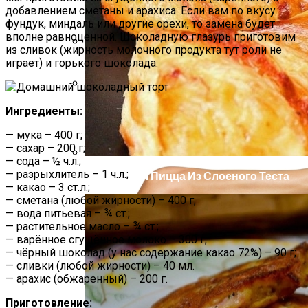
добавлением сметаны и арахиса. Если вам по вкусу
фундук, миндаль или другие орехи, то замена будет
вполне равноценной. Шоколадную глазурь приготовим
из сливок (жирность молочного продукта тут роли не
играет) и горького шоколада.
Как Повторно Использовать Воду
После Варки Риса
Как Хранить Зимнюю Одежду И Обувь
Ингредиенты:
— мука – 400 г;
— сахар – 200 г;
— сода – ½ ч.л.;
— разрыхлитель – 1 ч.л.;
Необычная Пицца Из Слоеного Теста
— какао – 3 ст.л.;
— сметана (любой жирности) – 400 г;
— вода питьевая – ¾ ст.;
— растительное масло – ¾ ст.;
— варённое сгущённое молоко – 300 г;
— чёрный шоколад (у нас содержание какао 72%) – 90 г;
— сливки (любой жирности) – 40 мл.
— арахис (обжаренный) – 200 г.
Приготовление: