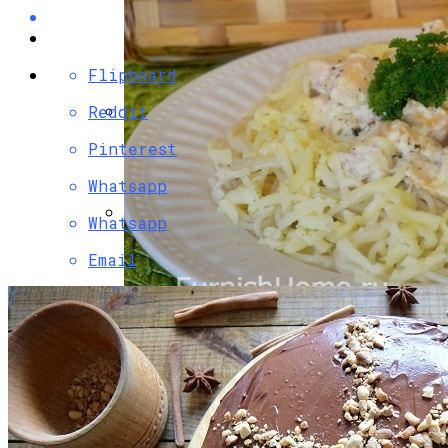
Flipboard
Reddit
Разбираемся, Какие Виды Проклятий
Pinterest
Соседи Могут Применить К Вашему
Whatsapp
Дому
Whatsapp
Как Связать Детские Шорты
Email
Паста С Семгой В Сливочном Соусе