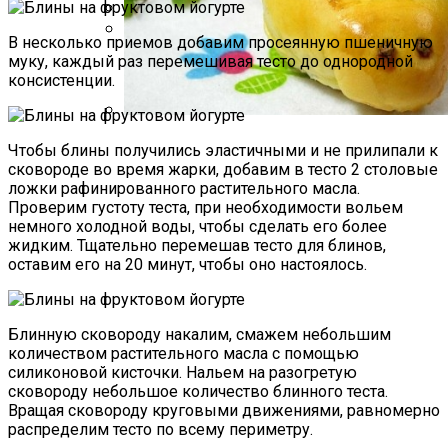
Какие Растения Сажать Для Удачи,
В несколько приемов добавим просеянную пшеничную
Любви И Богатства
муку, каждый раз перемешивая тесто до однородной
Почему Нельзя Вырывать Седые
консистенции.
Волосы И Как Замаскировать Седину
Без Окрашивания
Пирожки С Мясом «Поросята»
Чтобы блины получились эластичными и не прилипали к
сковороде во время жарки, добавим в тесто 2 столовые
ложки рафинированного растительного масла.
Проверим густоту теста, при необходимости вольем
немного холодной воды, чтобы сделать его более
жидким. Тщательно перемешав тесто для блинов,
оставим его на 20 минут, чтобы оно настоялось.
Блинную сковороду накалим, смажем небольшим
количеством растительного масла с помощью
силиконовой кисточки. Нальем на разогретую
сковороду небольшое количество блинного теста.
Вращая сковороду круговыми движениями, равномерно
распределим тесто по всему периметру.