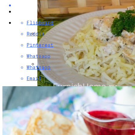
Flipboard
Reddit
Разбираемся, Какие Виды Проклятий
Pinterest
Соседи Могут Применить К Вашему
Whatsapp
Дому
Whatsapp
Маникюр С Разноцветными
Email
Стрелочками
Паста С Семгой В Сливочном Соусе