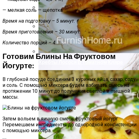
— мелкая соль — щепотка.
Компактно, Красиво, Удобно: 7
Время на подготовку – 5 минут.
Нестандартных Идей Для Хранения
Обуви
Время приготовления – 30 минут.
Маникюр «Достойная»
Количество порций – 4.
Готовим Блины На Фруктовом
Хребты Лосося В Томатном Кляре
Йогурте:
В глубокой посуде соединим 3 куриных яйца, сахар, соду
и соль. С помощью миксера будем взбивать смесь на
протяжении 10 минут до получения светлой и пышной
массы.
Затем вольем в яичную смесь фруктовый йогурт.
Перемешаем ингредиенты до однородной консистенции
с помощью миксера.