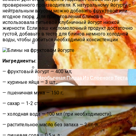
проверенного производителя. К натуральному йогурту с
нейтральным вкусом можно добавить фруктовое или
ягодное пюре. Для приготовления блинов я
использовала питьевой клубничный йогурт низкой
жирности. Если ваш кисломолочный продукт достаточно
Как Повторно Использовать Воду
густой, добавьте в тесто для блинов немного холодной
После Варки Риса
воды, чтобы добиться необходимой консистенции.
Стильный Маникюр В Клетку
Ингредиенты:
— фруктовый йогурт — 400 мл;
Необычная Пицца Из Слоеного Теста
— куриные яйца — 3 шт.;
— пшеничная мука — 150 г;
— сахар — 1-2 ст. л.;
— холодная вода — 100 мл (при необходимости);
— растительное масло без запаха — 2 ст. л.;
— пищевая сода — 0,5 ч. л.;