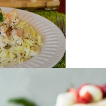
оседи Могут Применить К Вашему Дому
Волос И Кожи