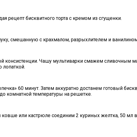
ая рецепт бисквитного торта с кремом из сгущенки.
уку, смешанную с крахмалом, разрыхлителем и ванилином
ой консистенции. Чашу мультиварки смажем сливочным м
о лопаткой.
ечка» 60 минут. Затем аккуратно достанем готовый бискви
 до комнатной температуры на решетке.
м ковше или кастрюле соединим 2 куриных желтка, 50 мл 