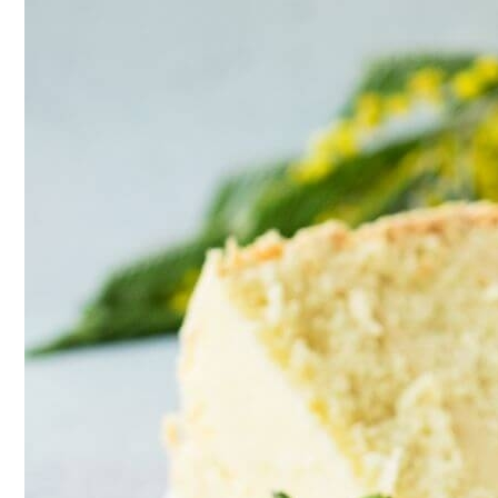
Почему Нельзя Повторно Кипятить Воду
Как Хранить Зимнюю Одежду И Обувь
Мясной Рулет С Соевым Соусом И Кунж