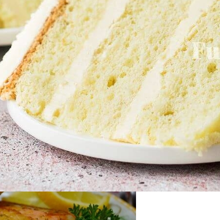
 Варки Риса
Лаковой Обувью
дартных Идей Для Хранения Обуви