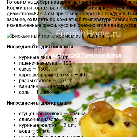
Готовим на десерт невероятно нежный и вкусный биск
Коржи для торта я выпекала в мультиварке на режиме 
диаметром 22-24 см при температуре 180 градусов. Пр
заранее, охладить до комнатной температуры, заверну
Маникюр Бордового Цвета
измельченные орехи, кусочки свежих ягод или фруктов
Ингредиенты для бисквита:
Хребты Лосося В Томатном Кляре
куриные яйца — 5 шт.;
пшеничная мука — 100 г;
сахар — 150 г;
картофельный крахмал — 40 г;
разрыхлитель — 1,5 ч. л.;
ванилин — 1 щепотка;
соль — 1 щепотка.
Ингредиенты для крема:
Какие Растения Сажать Для Удачи, Любв
сгущенное молоко — 1 банка;
сливочное масло — 400 г;
куриные желтки — 2 шт.;
вода — 50 мл;
ванилин — на кончике ножа.