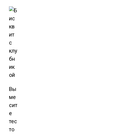
Вы
ме
сит
е
тес
то