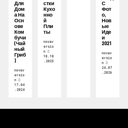
Для
Стки
С
Дом
Кухо
Фот
А На
Нно
О,
Осн
Й
Нов
Ове
Пли
Ые
Ком
Ты
Иде
Бучи
И
novav
(чай
2021
ersio
Ный
n
novav
Гриб
18.10
ersio
)
.2025
n
24.07
novav
.2026
ersio
n
17.04
.2024