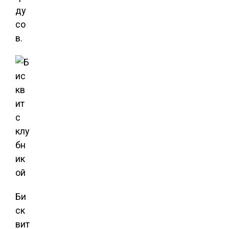
ду
со
в.
Би
ск
вит