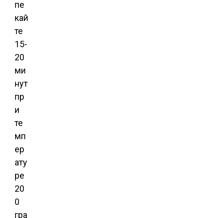
пе
кай
те
15-
20
ми
нут
пр
и
те
мп
ер
ату
ре
20
0
гра