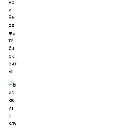
но
й.
Вы
ре
жь
те
би
ск
вит
ы.