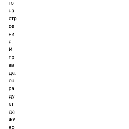
го
на
стр
ое
ни
я.
И
пр
ав
да,
он
ра
ду
ет
да
же
во