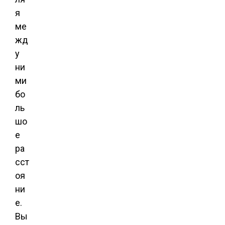
я
ме
жд
у
ни
ми
бо
ль
шо
е
ра
сст
оя
ни
е.
Вы