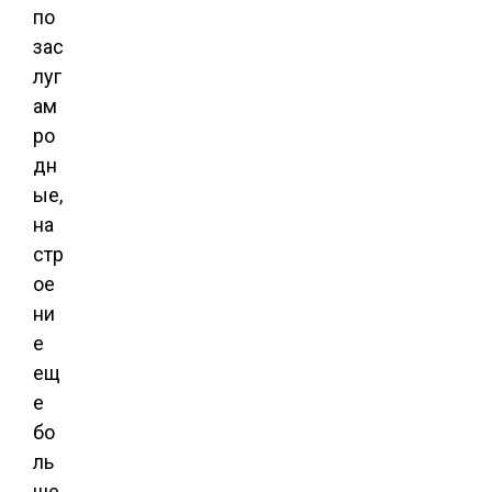
по
зас
луг
ам
ро
дн
ые,
на
стр
ое
ни
е
ещ
е
бо
ль
ше