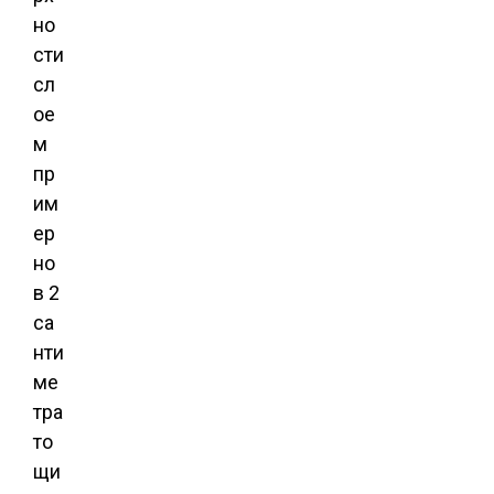
но
сти
сл
ое
м
пр
им
ер
но
в 2
са
нти
ме
тра
то
щи