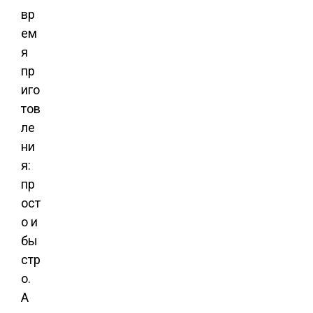
вр
ем
я
пр
иго
тов
ле
ни
я:
пр
ост
о и
бы
стр
о.
А