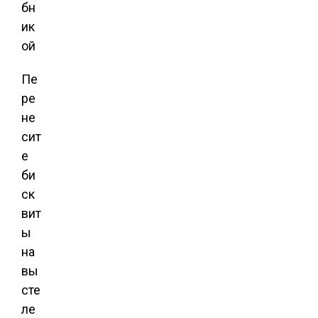
Пе
ре
не
сит
е
би
ск
вит
ы
на
вы
сте
ле