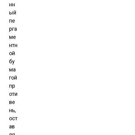
нн
ый
пе
рга
ме
нтн
ой
бу
ма
гой
пр
оти
ве
нь,
ост
ав
ля