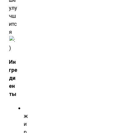
улу
чш
итс
я
Ин
гре
ди
ен
ты
ж
и
р