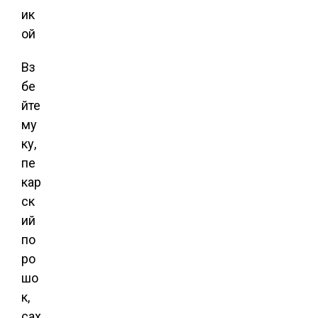
Вз
бе
йте
му
ку,
пе
кар
ск
ий
по
ро
шо
к,
сах