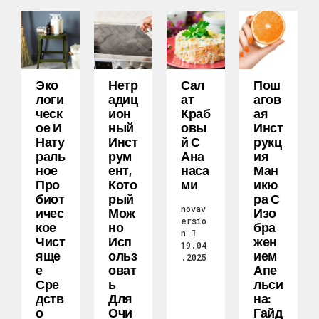
Эко
Нетр
Сал
Пош
Логи
Адиц
Ат
Агов
Ческ
Ион
Краб
Ая
Ое И
Ный
Овы
Инст
Нату
Инст
Й С
Рукц
Раль
Рум
Ана
Ия
Ное
Ент,
Наса
Ман
Про
Кото
Ми
Икю
Биот
Рый
Ра С
novav
Ичес
Мож
Изо
ersio
Кое
Но
Бра
n
Чист
Исп
Жен
19.04
Яще
Ольз
Ием
.2025
Е
Оват
Апе
Сре
Ь
Льси
Дств
Для
На:
О
Очи
Гайд