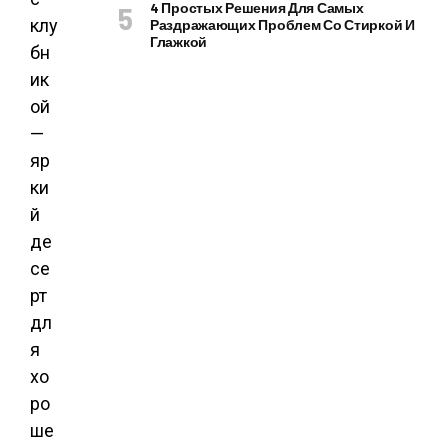
4 Простых Решения Для Самых
клу
Раздражающих Проблем Со Стиркой И
Глажкой
бн
ик
ой
—
яр
ки
й
де
се
рт
дл
я
хо
ро
ше