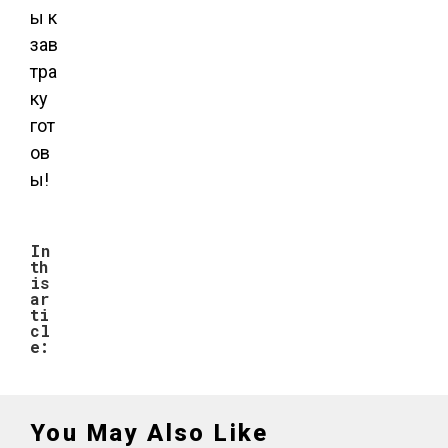
ы к
зав
тра
ку
гот
ов
ы!
In
th
is
ar
ti
cl
e:
You May Also Like