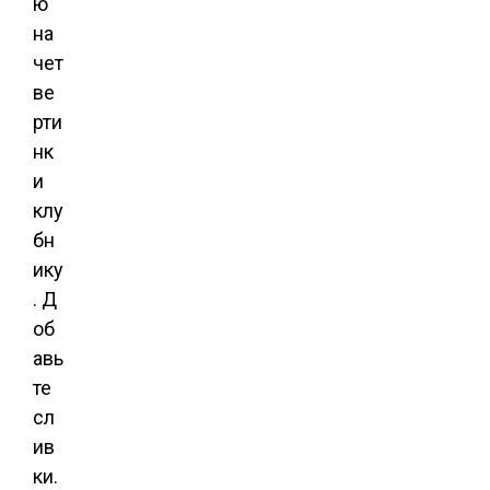
ю
на
чет
ве
рти
нк
и
клу
бн
ику
. Д
об
авь
те
сл
ив
ки.