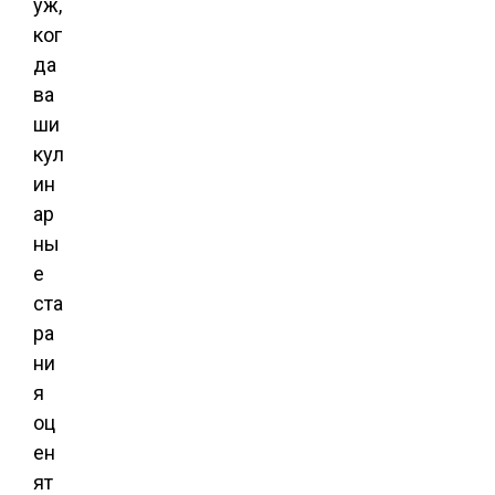
уж,
ког
да
ва
ши
кул
ин
ар
ны
е
ста
ра
ни
я
оц
ен
ят