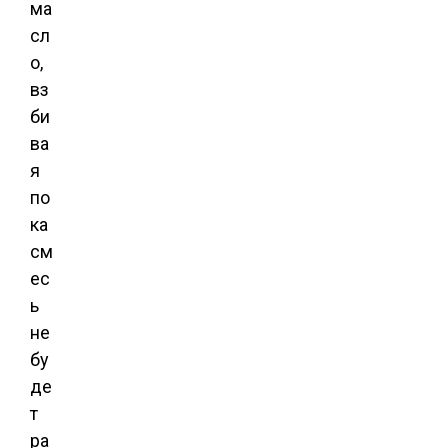
ма
сл
о,
вз
би
ва
я
по
ка
см
ес
ь
не
бу
де
т
ра