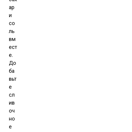
ар
и
со
ль
вм
ест
е.
До
ба
вьт
е
сл
ив
оч
но
е