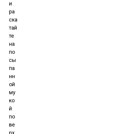
и
ра
ска
тай
те
на
по
сы
па
нн
ой
му
ко
й
по
ве
рх