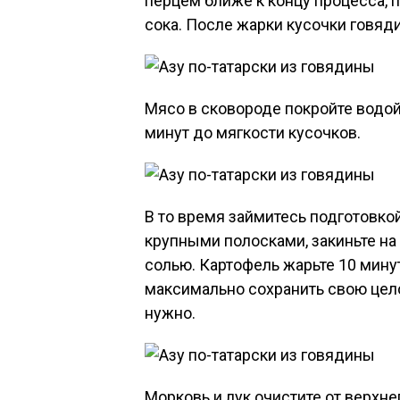
перцем ближе к концу процесса, п
сока. После жарки кусочки говяд
Мясо в сковороде покройте водой 
минут до мягкости кусочков.
В то время займитесь подготовкой
крупными полосками, закиньте на
солью. Картофель жарьте 10 мину
максимально сохранить свою цело
нужно.
Морковь и лук очистите от верхне