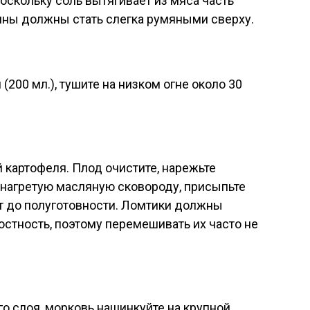
оскольку соль вытягивает из мяса часть
ины должны стать слегка румяными сверху.
(200 мл.), тушите на низком огне около 30
 картофеля. Плод очистите, нарежьте
 нагретую масляную сковороду, присыпьте
т до полуготовности. Ломтики должны
стность, поэтому перемешивать их часто не
го слоя, морковь нашинкуйте на крупной