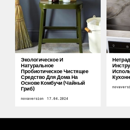
Экологическое И
Нетра
Натуральное
Инстру
Пробиотическое Чистящее
Исполь
Средство Для Дома На
Кухон
Основе Комбучи (чайный
novavers
Гриб)
novaversion
17.04.2024