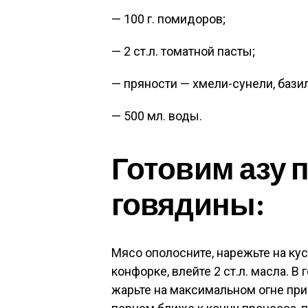
— 100 г. помидоров;
— 2 ст.л. томатной пасты;
— пряности — хмели-сунели, базил
— 500 мл. воды.
Готовим азу п
говядины:
Мясо ополосните, нарежьте на кус
конфорке, влейте 2 ст.л. масла. В
жарьте на максимальном огне при