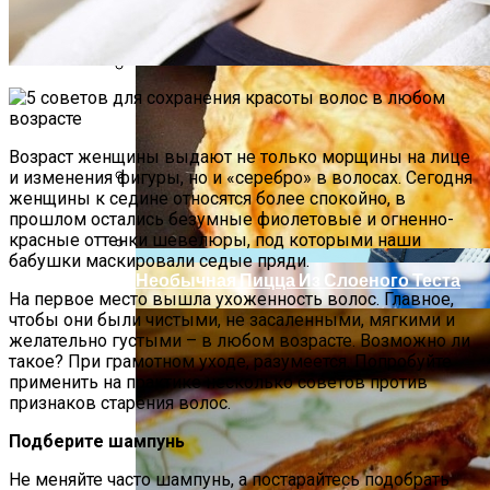
Как Повторно Использовать Воду
После Варки Риса
Возраст женщины выдают не только морщины на лице
и изменения фигуры, но и «серебро» в волосах. Сегодня
женщины к седине относятся более спокойно, в
Короткие Женские Топы: Модный Писк
прошлом остались безумные фиолетовые и огненно-
Сезона Лета 2021 Года
красные оттенки шевелюры, под которыми наши
бабушки маскировали седые пряди.
Необычная Пицца Из Слоеного Теста
На первое место вышла ухоженность волос. Главное,
чтобы они были чистыми, не засаленными, мягкими и
желательно густыми – в любом возрасте. Возможно ли
такое? При грамотном уходе, разумеется. Попробуйте
применить на практике несколько советов против
признаков старения волос.
Подберите шампунь
Не меняйте часто шампунь, а постарайтесь подобрать