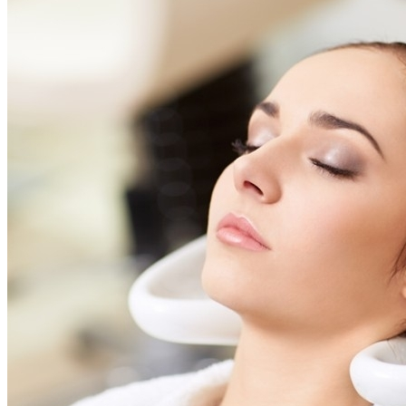
Почему Нельзя Повторно Кипятить
Воду Для Приготовления Чая Или Кофе
Аппаратная Домашняя Косметология С
Помощью Гаджетов: Что Купить На
AliExpress
Мясной Рулет С Соевым Соусом И
Кунжутом