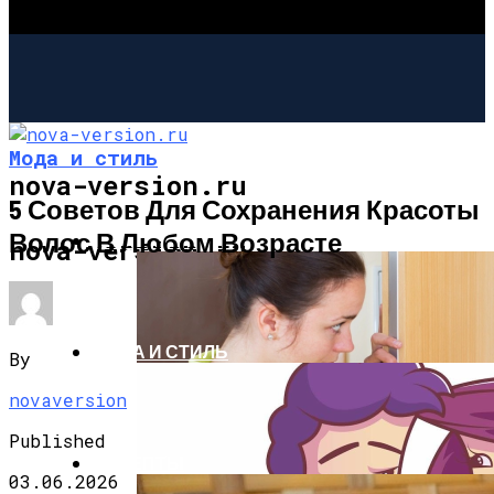
Мода и стиль
nova-version.ru
5 Советов Для Сохранения Красоты
Волос В Любом Возрасте
ИНТЕРЕСНОЕ И ПОЗНАВАТЕЛЬНОЕ
nova-version.ru
МОДА И СТИЛЬ
By
novaversion
Published
РЕЦЕПТЫ
03.06.2026