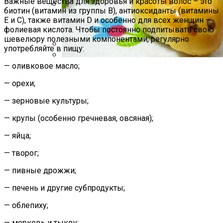
Важные вещества для здоровья и красоты волос – это
биотин (витамин из группы В), антиоксиданты (витамины
Е и С), также витамин D и особенно для всех женщин –
Какие Растения Сажать Для Удачи,
фолиевая кислота. Чтобы постоянно подпитывать свою
Любви И Богатства
шевелюру полезными компонентами, регулярно
употребляйте в пищу:
17 Вещей, Которых У Тебя Не Должно
— оливковое масло;
Быть В Гардеробе
Пирожки С Мясом «Поросята»
— орехи;
— зерновые культуры;
— крупы (особенно гречневая, овсяная);
— яйца;
— творог;
— пивные дрожжи;
— печень и другие субпродукты;
— облепиху;
— морковь и тыкву;