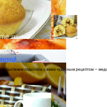
 Варки Риса
–40 Лет: Мода 2021–2022 Года
щенкой
удовольствием поделюсь с вами чудесным рецептом — мед
дартных Идей Для Хранения Обуви