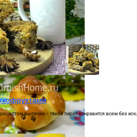
ть В Гардеробе
Сухофруктами
и И Богатства
ецептом выпечки – такой пирог понравится всем без искл