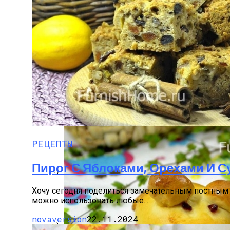
17 Вещей, Которых У Тебя Не Должно Бы
Хребты Лосося В Томатном Кляре
РЕЦЕПТЫ
Пирог С Яблоками, Орехами И 
Какие Растения Сажать Для Удачи, Любв
Хочу сегодня поделиться замечательным постным р
можно использовать любые...
novaversion
22.11.2024