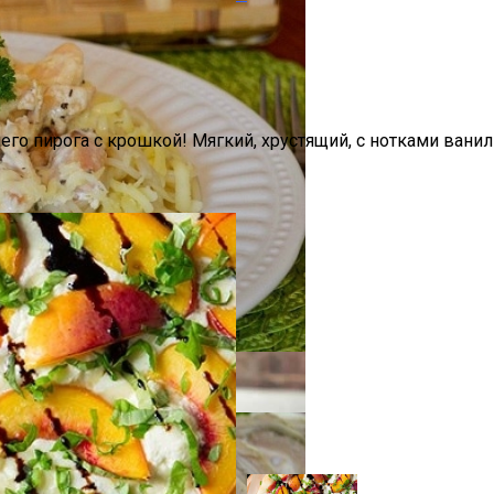
его пирога с крошкой! Мягкий, хрустящий, с нотками ван
оседи Могут Применить К Вашему Дому
мощью Гаджетов: Что Купить На AliExpress