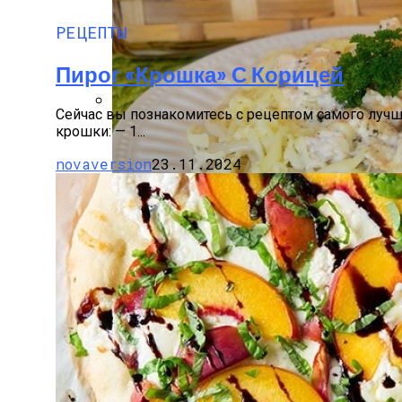
РЕЦЕПТЫ
Пирог «Крошка» С Корицей
Сейчас вы познакомитесь с рецептом самого лучш
Разбираемся, Какие Виды Проклятий С
крошки: — 1...
novaversion
23.11.2024
Аппаратная Домашняя Косметология С По
Паста С Семгой В Сливочном Соусе