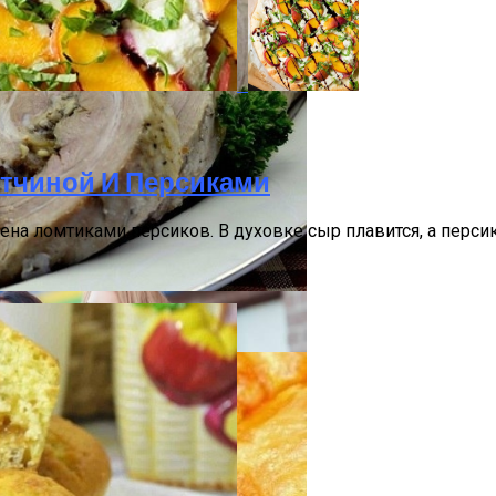
 Для Приготовления Чая Или Кофе
етчиной И Персиками
зона Лета 2021 Года
ена ломтиками персиков. В духовке сыр плавится, а перси
утом