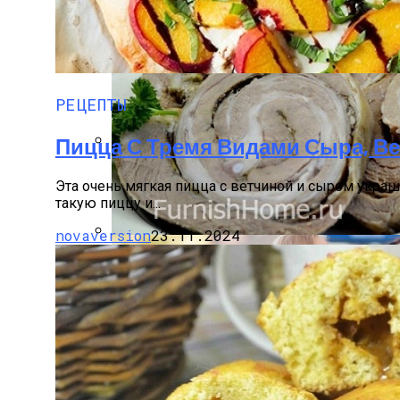
Почему Нельзя Повторно Кипятить Воду
РЕЦЕПТЫ
Пицца С Тремя Видами Сыра, В
Короткие Женские Топы: Модный Писк Се
Эта очень мягкая пицца с ветчиной и сыром украш
такую пиццу и...
novaversion
23.11.2024
Мясной Рулет С Соевым Соусом И Кунж