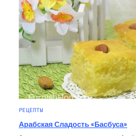
Невинные Привычки, Которые Выдают 
Пирожки С Мясом «Поросята»
РЕЦЕПТЫ
Арабская Сладость «Басбуса»