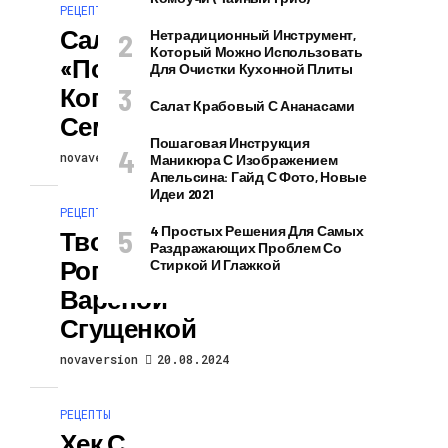
РЕЦЕПТЫ
Салат
Нетрадиционный Инструмент,
Который Можно Использовать
«Портофино» С
Для Очистки Кухонной Плиты
Копченой
Салат Крабовый С Ананасами
Семгой
Пошаговая Инструкция
novaversion
20.08.2024
Маникюра С Изображением
Апельсина: Гайд С Фото, Новые
Идеи 2021
РЕЦЕПТЫ
4 Простых Решения Для Самых
Творожные
Раздражающих Проблем Со
Рогалики С
Стиркой И Глажкой
Вареной
Сгущенкой
novaversion
20.08.2024
РЕЦЕПТЫ
Хек С