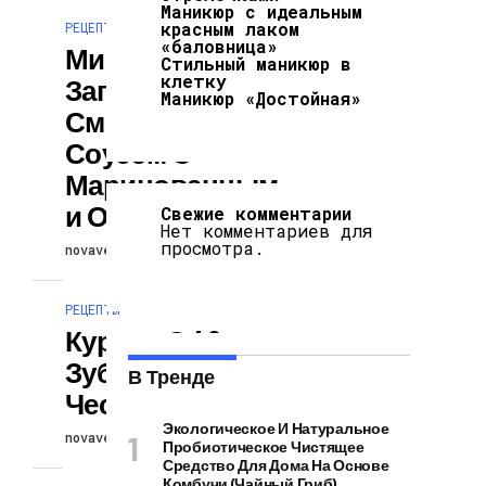
Маникюр с идеальным
красным лаком
РЕЦЕПТЫ
«баловница»
Минтай
Стильный маникюр в
клетку
Запеченный Под
Маникюр «Достойная»
Сметанным
Соусом С
Маринованным
И Огурцами
Свежие комментарии
Нет комментариев для
просмотра.
novaversion
21.08.2024
РЕЦЕПТЫ
Курица С 40
Зубчиками
В Тренде
Чеснока
Экологическое И Натуральное
novaversion
21.08.2024
Пробиотическое Чистящее
Средство Для Дома На Основе
Комбучи (чайный Гриб)