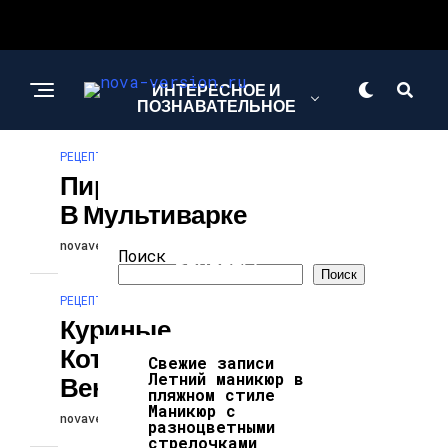
ИНТЕРЕСНОЕ И
ПОЗНАВАТЕЛЬНОЕ
РЕЦЕПТЫ
Пирог С Вишней
МОДА И СТИЛЬ
В Мультиварке
novaversion
21.08.2024
Поиск
РЕЦЕПТЫ
Поиск
РЕЦЕПТЫ
Куриные
Котлеты По-
Свежие записи
Летний маникюр в
Венгерски
пляжном стиле
Маникюр с
novaversion
21.08.2024
разноцветными
стрелочками