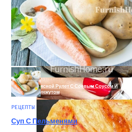
Почему Нельзя Повторно Кипятить
Воду Для Приготовления Чая Или Кофе
Маникюр С Разноцветными
Стрелочками
Мясной Рулет С Соевым Соусом И
Кунжутом
РЕЦЕПТЫ
Суп С Пельменями