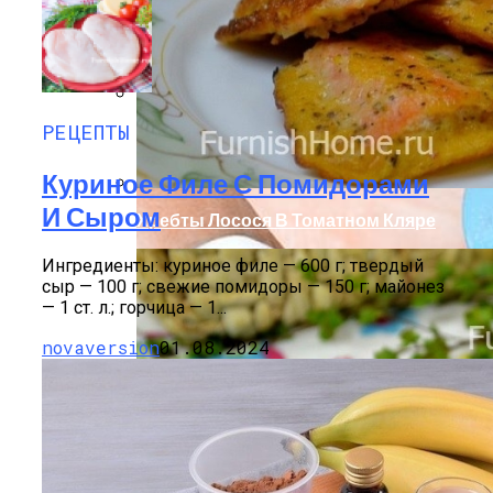
Компактно, Красиво, Удобно: 7
Нестандартных Идей Для Хранения
Обуви
РЕЦЕПТЫ
Стильный Маникюр В Клетку
Куриное Филе С Помидорами
И Сыром
Хребты Лосося В Томатном Кляре
Ингредиенты: куриное филе — 600 г; твердый
сыр — 100 г; свежие помидоры — 150 г; майонез
— 1 ст. л.; горчица — 1...
novaversion
01.08.2024