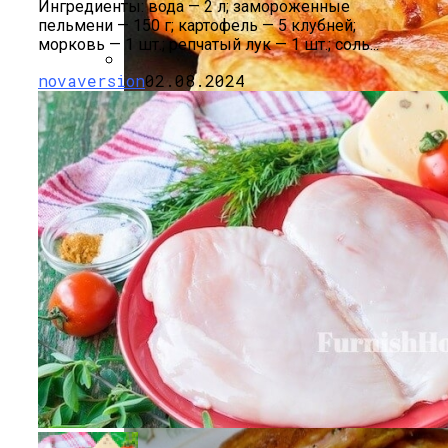
Ингредиенты: вода — 2 л; замороженные
пельмени — 150 г; картофель — 5 клубней;
морковь — 1 шт.; репчатый лук — 1 шт.; соль...
novaversion
02.08.2024
Как Повторно Использовать Воду
После Варки Риса
Маникюр С Идеальным Красным
Лаком «баловница»
Необычная Пицца Из Слоеного Теста